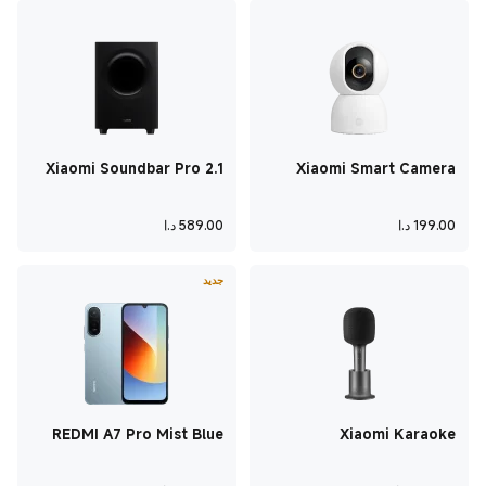
Xiaomi Soundbar Pro 2.1
Xiaomi Smart Camera
ch
C500
Current Price د.إ199
Current Price د.إ589
199.00
د.إ
589.00
د.إ
جديد
REDMI A7 Pro Mist Blue
Xiaomi Karaoke
4GB+64GB
Microphone