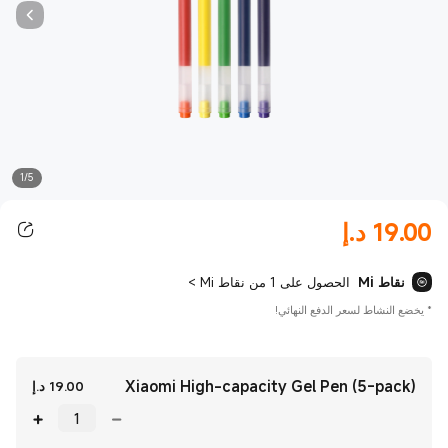
1/5
19.00
د.إ
Current Price د.إ19.00
نقاط Mi
الحصول على 1 من نقاط Mi
>
*
يخضع النشاط لسعر الدفع النهائي!
Xiaomi High-capacity Gel Pen (5-pack)
ent Price
19.00
د.إ