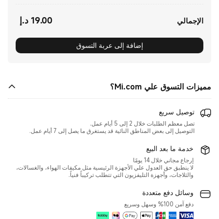
19.00
د.إ
Current Price د.إ19.00
الإجمالي
إضافة إلى عربة التسوق
مميزات التسوق علي Mi.com؟
توصيل سريع
التوصيل إلى بعض المناطق النائية قد يستغرق ما يصل إلى 7 أيام عمل.
خدمة ما بعد البيع
لا ينطبق حق العدول علي الأجهزة الرئيسية مثل مكيفات الهواء، والغسالات،
والثلاجات، وأجهزة التليفزيون التي تتطلب تركيباً فنياً.
وسائل دفع متعددة
دفع آمن 100% وسهل وسريع