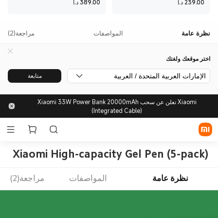
Current Price د.إ239
Current Price د.إ389
239.00
د.إ
389.00
د.إ
نظرة عامة
المواصفات
مراجعة(2)