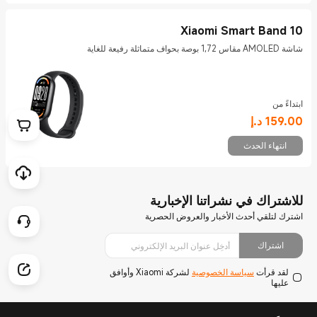
Xiaomi Smart Band 10
شاشة AMOLED مقاس 1,72 بوصة بحواف متماثلة رفيعة للغاية
ابتداءً من
Current Price د.إ159
159.00
د.إ
انتهاء الحدث
للاشتراك في نشراتنا الإخبارية
اشترك لتلقي أحدث الأخبار والعروض الحصرية
اشتراك
لقد قرأت
سياسة الخصوصية
لشركة Xiaomi وأوافق
عليها