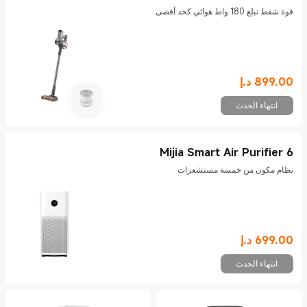
قوة شفط تبلغ 180 واط هوائي كحد أقصى
899.00
د.إ
Current Price د.إ899
انتهاء الحدث
Mijia Smart Air Purifier 6
نظام مكون من خمسة مستشعرات
699.00
د.إ
Current Price د.إ699
انتهاء الحدث