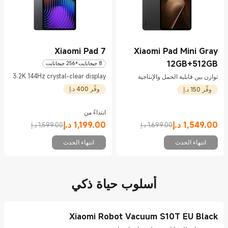
Xiaomi Pad 7
Xiaomi Pad Mini Gray
12GB+512GB
8 جيجابايت+256 جيجابايت
3.2K 144Hz crystal-clear display
توازن بين قابلية الحمل والإنتاجية
وفِّر 400 د.إ
وفِّر 150 د.إ
ابتداءً من
Current Price د.إ1199
Marketing price 1,599.00 د.إ
1,549.00
د.إ
1,199.00
د.إ
1,699.00 د.إ
1,599.00 د.إ
Current Price د.إ1549
Marketing price 1,699.00 د.إ
انتهاء الحدث
انتهاء الحدث
أسلوب حياة ذكي
Xiaomi Robot Vacuum S10T EU Black