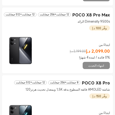
POCO X8 Pro Max
12 جيجابايت+256 جيجابايت
12 جيجابايت+512 جيجابايت
Dimensity 9500s الرائد
وفِّر 100 د.إ
ابتداءً من
Current Price د.إ2099
Marketing price 2,199.00 د.إ
2,099.00
د.إ
2,199.00 د.إ
0% فائدة / لمدة 4 شهرًا
انتهاء الحدث
POCO X8 Pro
8 جيجابايت+256 جيجابايت
12 جيجابايت+512 جيجابايت
شاشة AMOLED فائقة السطوع بدقة 1,5K وبمعدل تحديث هرتز​⠀120
وفِّر 150 د.إ
ابتداءً من