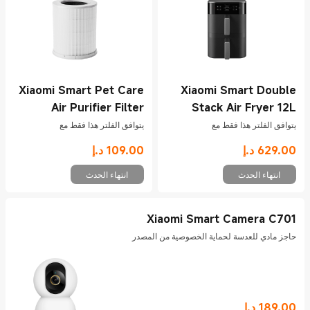
Xiaomi Smart Pet Care
Xiaomi Smart Double
Air Purifier Filter
Stack Air Fryer 12L
Black
يتوافق الفلتر هذا فقط مع
يتوافق الفلتر هذا فقط مع
629.00
د.إ
109.00
د.إ
Current Price د.إ629
Current Price د.إ109
انتهاء الحدث
انتهاء الحدث
Xiaomi Smart Camera C701
حاجز مادي للعدسة لحماية الخصوصية من المصدر
189.00
د.إ