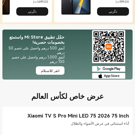
999.00 د.إ
1,699.00 د.إ
ذكّرني
ذكّرني
حمّل تطبيق Mi Store واستمتع
بخصومات حصرية!
أنفق 500 درهم واحصل على خصم 50
أنفق 1,000 درهم واحصل على خصم
100 درهم
انقر للاستلام
عرض خاص لكأس العالم
Xiaomi TV S Pro Mini LED 75 2026 75 Inch
أداء استثنائي في عرض الأضواء والظلال