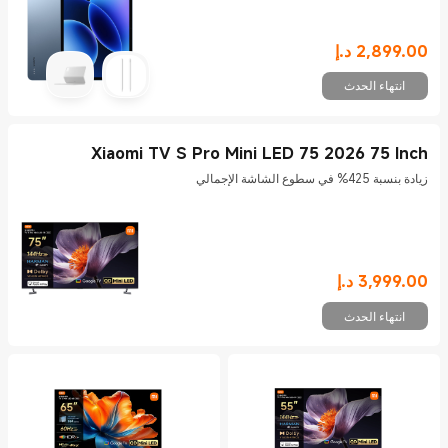
2,899.00
د.إ
Current Price د.إ2899
انتهاء الحدث
Xiaomi TV S Pro Mini LED 75 2026 75 Inch
زيادة بنسبة 425% في سطوع الشاشة الإجمالي
3,999.00
د.إ
Current Price د.إ3999
انتهاء الحدث