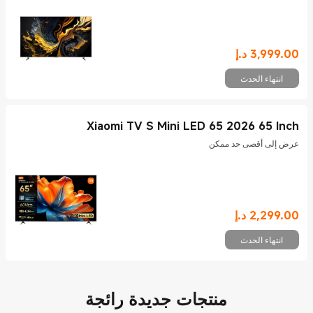
3,999.00
د.إ
Current Price د.إ3999
انتهاء الحدث
Xiaomi TV S Mini LED 65 2026 65 Inch
عرض إلى أقصى حد ممكن
2,299.00
د.إ
Current Price د.إ2299
انتهاء الحدث
منتجات جديدة رائجة