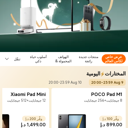
عرض خاص
منتجات جديدة
الهواتف
أسلوب حياة
تنقّل سهل
لكأس العالم
رائجة
المحمولة &
ذكي
الجهاز اللوحي
المختارات
اليومية
20:00
-
23:59
Aug 10
20:00
-
23:59
Aug 9
Xiaomi Pad Mini
POCO Pad M1
8 جيجابايت+256 جيجابايت
12 جيجابايت+512 جيجابايت
وفِّر 100 د.إ
وفِّر 200 د.إ
899.00
د.إ
1,499.00
د.إ
Current Price د.إ899
Marketing price 999.00 د.إ
Current Price د.إ1,499
Marketing price 1,699.00 د.إ