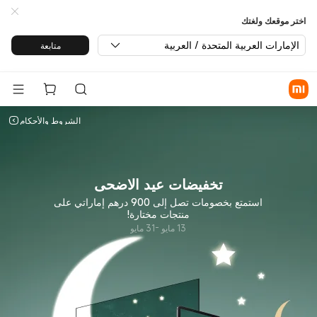
خفيضات عيد الاضحى | الإمارات ال
اختر موقعك ولغتك
الإمارات العربية المتحدة / العربية
متابعة
الشروط والأحكام
تخفيضات عيد الاضحى
استمتع بخصومات تصل إلى 900 درهم إماراتي على
منتجات مختارة!
13 مايو -31 مايو