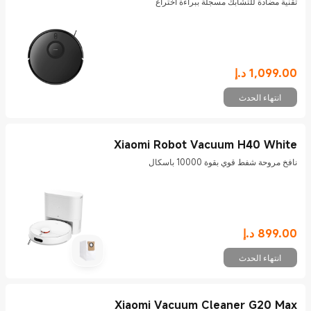
تقنية مضادة للتشابك مسجلة ببراءة اختراع
1,099.00
د.إ
Current Price د.إ1099
انتهاء الحدث
Xiaomi Robot Vacuum H40 White
نافخ مروحة شفط قوي بقوة 10000 باسكال
899.00
د.إ
Current Price د.إ899
انتهاء الحدث
Xiaomi Vacuum Cleaner G20 Max