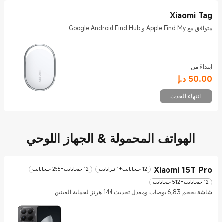
Xiaomi Tag
متوافق مع Apple Find My و Google Android Find Hub
ابتداءً من
Current Price د.إ50
50.00
د.إ
انتهاء الحدث
الهواتف المحمولة & الجهاز اللوحي
Xiaomi 15T Pro
12 جيجابايت+1 تيرابايت
12 جيجابايت+256 جيجابايت
12 جيجابايت+512 جيجابايت
شاشة بحجم 6,83 بوصات ومعدل تحديث 144 هرتز لحماية العينين