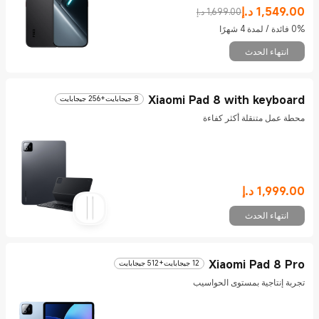
Current Price د.إ1549
Marketing price 1,699.00 د.إ
1,549.00
د.إ
1,699.00 د.إ
0% فائدة / لمدة 4 شهرًا
انتهاء الحدث
Xiaomi Pad 8 with keyboard
8 جيجابايت+256 جيجابايت
محطة عمل متنقلة أكثر كفاءة
1,999.00
د.إ
Current Price د.إ1999
انتهاء الحدث
Xiaomi Pad 8 Pro
12 جيجابايت+512 جيجابايت
تجربة إنتاجية بمستوى الحواسيب