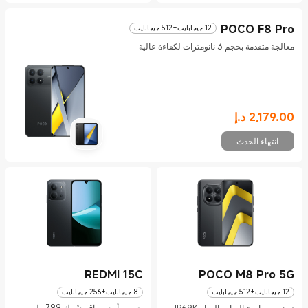
POCO F8 Pro
12 جيجابايت+512 جيجابايت
معالجة متقدمة بحجم 3 نانومترات لكفاءة عالية
2,179.00
د.إ
Current Price د.إ2179
انتهاء الحدث
REDMI 15C
POCO M8 Pro 5G
12 جيجابايت+512 جيجابايت
8 جيجابايت+256 جيجابايت
تصميم أنيق وراقٍ بسُمك 7,99 ملم