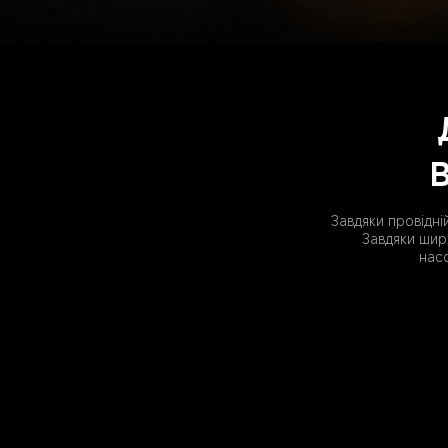
В
Завдяки провідні
Завдяки шир
нас