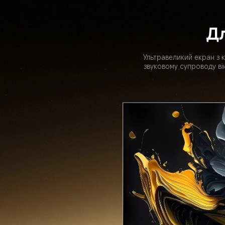
Дл
Ультравеликий екран з 
звуковому супроводу ві