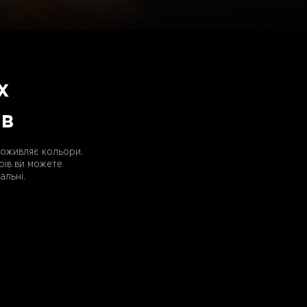
х
ів
5 оживляє кольори. 
ів ви можете 
альні.