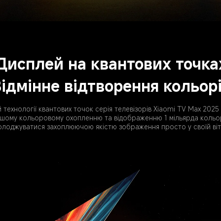
Дисплей на квантових точка
ідмінне відтворення кольор
й технології квантових точок серія телевізорів Xiaomi TV Max 202
шому кольоровому охопленню та відображенню 1 мільярда кольор
олоджуватися захоплюючою якістю зображення просто у своїй віт