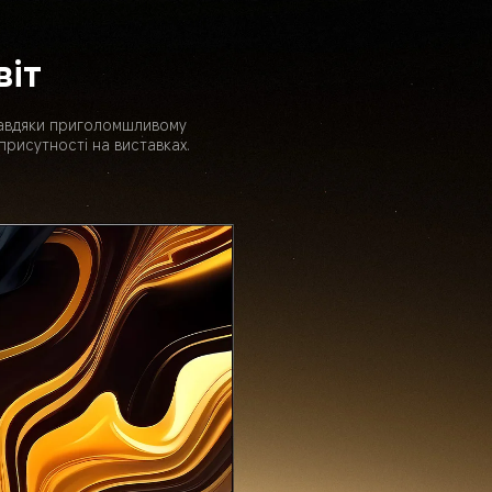
віт
Завдяки приголомшливому 
присутності на виставках.