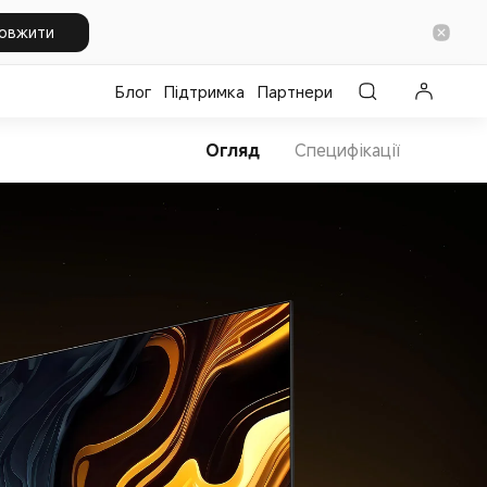
овжити
Блог
Підтримка
Партнери
Огляд
Специфікації