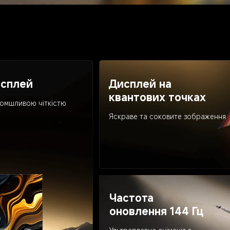
Дисплей на 
исплей
квантових точках
мшливою ​​чіткістю
Яскраве та соковите зображення
Частота 
оновлення 144 Гц