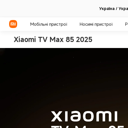
Україна / Укр
Мобільні пристрої
Носимі пристрої
Р
Xiaomi TV Max 85 2025
Серія Xiaomi
Серія REDMI
Смартфони POCO