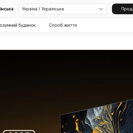
Україна / Українська
Прод
аїнська
озумний будинок
Спосіб життя