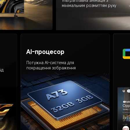
Ультраплавна анімація з 
мінімальним розмиттям руху
AI-процесор
Потужна AI-система для 
покращення зображення
ід