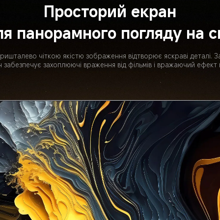
Просторий екран
я панорамного погляду на с
кришталево чіткою якістю зображення відтворює яскраві деталі. 
н забезпечує захоплюючі враження від фільмів і вражаючий ефект 