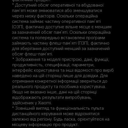
* Доступний обсяг оперативної та вбудованої 
пам’яті може змінюватися або зменшуватися 
через низку факторів. Оскільки операційна 
система займає частину оперативної пам’яті 
(ОЗП), фактично доступне вільне місце є меншим 
за зазначений обсяг пам’яті. Оскільки операційна 
система та попередньо встановлені програми 
займають частину флеш-пам’яті (ПЗП), фактично 
для зберігання доступний менший за зазначений 
обсяг флеш-пам’яті.
* Зображення та моделі пристрою, дані, функції, 
продуктивність, специфікації, параметри, 
інтерфейс користувача та інші відомості про виріб 
наведено на цій сторінці лише для довідки. Для 
отримання конкретної інформації зверніться до 
реального продукту та посібника користувача. 
Якщо не вказано інше, дані на цій сторінці 
відображають результати випробувань, 
здійснених у Xiaomi. 
* Зовнішній вигляд та функціональність пульта 
дистанційного керування може відрізнятися 
залежно від регіону. Будь ласка, орієнтуйтеся на 
місцеву інформацію про продукт.