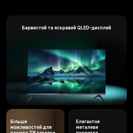
Барвистий та яскравий QLED-дисплей
Елегантне 
Більше 
металеве 
можливостей для 
покриття, 
вашого ТВ завдяки 