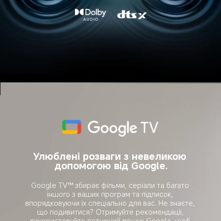
Улюблені розваги з невеликою 
допомогою від Google.
Google TV™ збирає фільми, серіали та багато 
іншого з ваших програм та підписок, 
впорядковуючи їх спеціально для вас. Не знаєте, 
що подивитися? Отримуйте рекомендації, 
використовуйте потужний пошук Google, щоб 