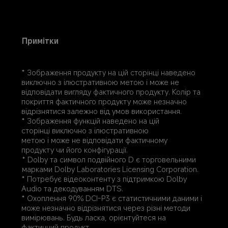
Примітки
* Зображення продукту на цій сторінці наведено 
виключно з ілюстративною метою і може не 
відповідати вигляду фактичного продукту. Колір та 
покриття фактичного продукту може незначно 
відрізнятися залежно від умов використання.
* Зображення функцій наведено на цій 
сторінці виключно з ілюстративною 
метою і може не відповідати фактичному 
продукту чи його конфігурації.
* Dolby та символ подвійного D є торговельними 
марками Dolby Laboratories Licensing Corporation.
* Потребує відеоконтенту з підтримкою Dolby 
Audio та декодуванням DTS.
* Охоплення 90% DCI-P3 є статистичними даними і 
може незначно відрізнятися через різні методи 
вимірювань. Будь ласка, орієнтуйтеся на 
фактичний продукт.