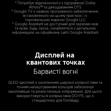
* Потребує відеоконтенту з підтримкою Dolby 
Atmos™ та декодуванням DTS.
* Google TV є назвою програмного забезпечення, 
встановленого на цьому пристрої, і є 
торговельною маркою Google LLC.
* Google Assistant не доступний для окремих мов 
та країн. Будь ласка, ознайомтеся з детальною 
інформацією на офіційному сайті Google Assistant.
Дисплей на 
квантових точках
Барвисті вогні
QLED-дисплей з охопленням широкої колірної гами та 
точним налаштуванням кольорів забезпечує 
захопливіше та реалістичніше зображення. Для цього 
використовується колірна гама DCI-P3, що є 
стандартною для Голлівуду.