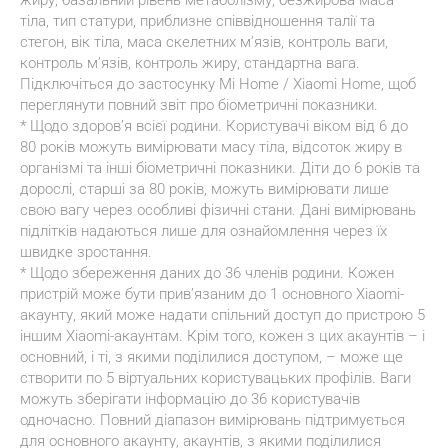
жиру, базальний рівень метаболізму, безжирова маса 
тіла, тип статури, приблизне співвідношення талії та 
стегон, вік тіла, маса скелетних м’язів, контроль ваги, 
контроль м’язів, контроль жиру, стандартна вага. 
Підключіться до застосунку Mi Home / Xiaomi Home, щоб 
переглянути повний звіт про біометричні показники.
* Щодо здоров’я всієї родини. Користувачі віком від 6 до 
80 років можуть вимірювати масу тіла, відсоток жиру в 
організмі та інші біометричні показники. Діти до 6 років та 
дорослі, старші за 80 років, можуть вимірювати лише 
свою вагу через особливі фізичні стани. Дані вимірювань 
підлітків надаються лише для ознайомлення через їх 
швидке зростання.
* Щодо збереження даних до 36 членів родини. Кожен 
пристрій може бути прив’язаним до 1 основного Xiaomi-
акаунту, який може надати спільний доступ до пристрою 5 
іншим Xiaomi-акаунтам. Крім того, кожен з цих акаунтів – і 
основний, і ті, з якими поділилися доступом, – може ще 
створити по 5 віртуальних користувацьких профілів. Ваги 
можуть зберігати інформацію до 36 користувачів 
одночасно. Повний діапазон вимірювань підтримується 
для основного акаунту, акаунтів, з якими поділилися 