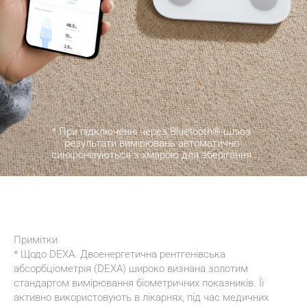
* При підключенні через Bluetooth®-шлюз 
результати вимірювань автоматично 
синхронізуються з хмарою для зберігання.
Примітки
* Щодо DEXA. Двоенергетична рентгенівська 
абсорбціометрія (DEXA) широко визнана золотим 
стандартом вимірювання біометричних показників. Її 
активно використовують в лікарнях, під час медичних 