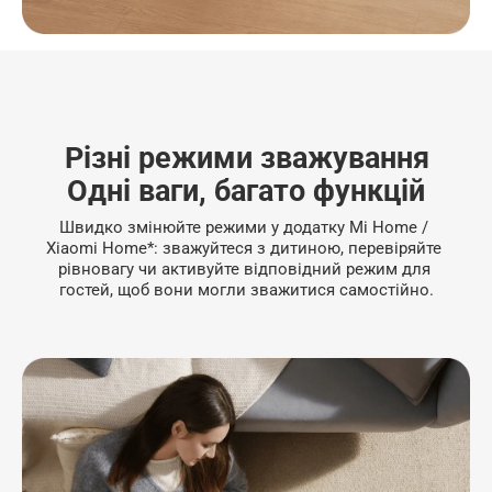
* Функцію моніторингу серцевого ритму можна 
увімкнути чи вимкнути у додатку.
Різні режими зважування
Одні ваги, багато функцій
Швидко змінюйте режими у додатку Mi Home / 
Xiaomi Home*: зважуйтеся з дитиною, перевіряйте 
рівновагу чи активуйте відповідний режим для 
гостей, щоб вони могли зважитися самостійно.