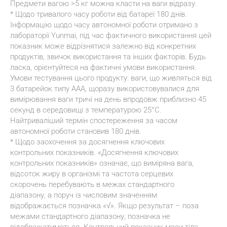
Предмети вагою >5 кг можна класти на ваги відразу.
* Щодо тривалого часу роботи від батареї 180 днів. 
Інформацію щодо часу автономної роботи отримано з 
лабораторії Yunmai, під час фактичного використання цей 
показник може відрізнятися залежно від конкретних 
продуктів, звичок використання та інших факторів. Будь 
ласка, орієнтуйтеся на фактичні умови використання. 
Умови тестування цього продукту: ваги, що живляться від 
3 батарейок типу AAA, щоразу використовувалися для 
вимірювання ваги тричі на день впродовж приблизно 45 
секунд в середовищі з температурою 25°C. 
Найтриваліший термін спостереження за часом 
автономної роботи становив 180 днів.
* Щодо заохочення за досягнення ключових 
контрольних показників. «Досягнення ключових 
контрольних показників» означає, що виміряна вага, 
відсоток жиру в організмі та частота серцевих 
скорочень перебувають в межах стандартного 
діапазону, а поруч із числовим значенням 
відображається позначка «√». Якщо результат – поза 
межами стандартного діапазону, позначка не 