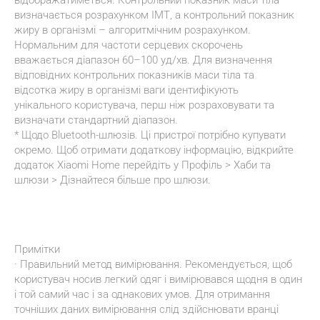
відображатиметься. Контрольний показник маси тіла 
визначається розрахунком ІМТ, а контрольний показник 
жиру в організмі – алгоритмічним розрахунком. 
Нормальним для частоти серцевих скорочень 
вважається діапазон 60–100 уд/хв. Для визначення 
відповідних контрольних показників маси тіла та 
відсотка жиру в організмі ваги ідентифікують 
унікального користувача, перш ніж розраховувати та 
визначати стандартний діапазон.
* Щодо Bluetooth-шлюзів. Ці пристрої потрібно купувати 
окремо. Щоб отримати додаткову інформацію, відкрийте 
додаток Xiaomi Home перейдіть у Профіль > Хаби та 
шлюзи > Дізнайтеся більше про шлюзи.
Примітки
· Правильний метод вимірювання. Рекомендується, щоб 
користувач носив легкий одяг і вимірювався щодня в один 
і той самий час і за однакових умов. Для отримання 
точніших даних вимірювання слід здійснювати вранці 