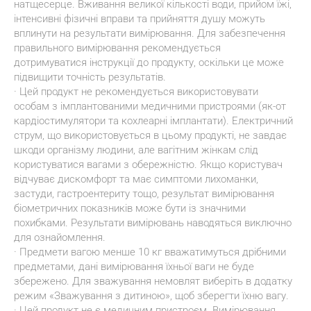
натщесерце. Вживання великої кількості води, прийом їжі, 
інтенсивні фізичні вправи та прийняття душу можуть 
вплинути на результати вимірювання. Для забезпечення 
правильного вимірювання рекомендується 
дотримуватися інструкції до продукту, оскільки це може 
підвищити точність результатів.
· Цей продукт не рекомендується використовувати 
особам з імплантованими медичними пристроями (як-от 
кардіостимулятори та кохлеарні імплантати). Електричний 
струм, що використовується в цьому продукті, не завдає 
шкоди організму людини, але вагітним жінкам слід 
користуватися вагами з обережністю. Якщо користувач 
відчуває дискомфорт та має симптоми лихоманки, 
застуди, гастроентериту тощо, результат вимірювання 
біометричних показників може бути із значними 
похибками. Результати вимірювань наводяться виключно 
для ознайомлення.
· Предмети вагою менше 10 кг вважатимуться дрібними 
предметами, дані вимірювання їхньої ваги не буде 
збережено. Для зважування немовлят виберіть в додатку 
режим «Зважування з дитиною», щоб зберегти їхню вагу.
· Цей продукт не є медичним пристроєм. Вимірювання 