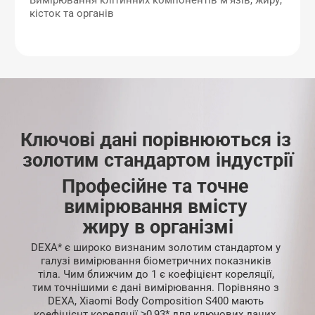
кісток та органів
Ключові дані порівнюються із 
золотим стандартом індустрії
Професійне та точне 
вимірювання вмісту 
жиру в організмі
DEXA* є широко визнаним золотим стандартом у 
галузі вимірювання біометричних показників 
тіла. Чим ближчим до 1 є коефіцієнт кореляції, 
тим точнішими є дані вимірювання. Порівняно з 
DEXA, Xiaomi Body Composition S400 мають 
коефіцієнт кореляції ≥0,93* для ключових даних, 