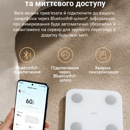
та миттєвого доступу
Ваги можна прив’язати й підключити до вашого 
смартфона через Bluetooth®-шлюз*. Інформацію 
про вимірювання буде автоматично збережено й 
завантажено на сервер для зручного перегляду в 
додатку будь-якої миті.
Bluetooth®-
Підключення 
Хмарна 
підключення
через 
синхронізація
Bluetooth®-
шлюз