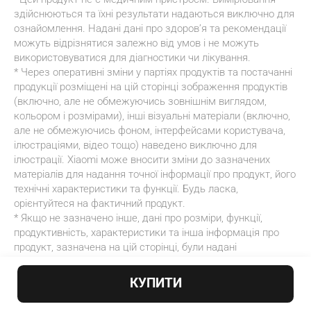
здійснюються та їхні результати надаються виключно для 
ознайомлення. Надані дані про здоров’я та рекомендації 
можуть відрізнятися залежно від умов і не можуть 
використовуватися для діагностики чи лікування.
* Через оперативні зміни у партіях продуктів та постачанні 
продукції розміщені на цій сторінці зображення продуктів 
(включно, але не обмежуючись зовнішнім виглядом, 
кольором і розмірами), інші візуальні матеріали (включно, 
але не обмежуючись фоном, інтерфейсами користувача, 
ілюстраціями, відео тощо) наведено виключно для 
ілюстрації. Xiaomi може вносити зміни до зазначених 
матеріалів для надання точної інформації про продукт, його 
технічні характеристики та функції. Будь ласка, 
орієнтуйтеся на фактичний продукт.
* Якщо не зазначено інше, дані про розміри, функції, 
продуктивність, характеристики та інша інформація про 
продукт, зазначена на цій сторінці, були надані 
лабораторією Yunmai, їх було отримано за спеціальних 
лабораторних умов. Під час фактичного використання 
КУПИТИ
результати можуть незначно відрізнятися через різницю 
в конкретних продуктах, версії програмного забезпечення, 