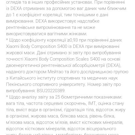
оглядів та в інших професійних установах. При порівнянні 
із DEXA отриманих за допомогою ваг даних чим ближчим 
до 1 є коефіцієнт кореляції, тим точнішими є дані 
вимірювання. DEXA використовує надслабке 
рентгенівське випромінювання та не може 
використовуватися вагітними жінками.
* Щодо коефіцієнту кореляції ≥0,93 при порівнянні даних 
Xiaomi Body Composition S400 із DEXA при вимірюванні 
жирової маси. Дані отримано зі звіту про випробування 
точності Xiaomi Body Composition Scales S400 на основі 
двоенергетичної рентгенівської абсорбціометрії (DEXA), 
наданого доктором Мейтао та його дослідницькою групою 
з Китайського інституту спортивних та медичних наук 
Пекінського спортивного університету. Номер звіту про 
випробування: BSU20220389.
* Щодо аналізу звіту за 25 біометричними показниками: 
вага тіла, частота серцевих скорочень, ІМТ, оцінка стану 
тіла, вміст води в організмі, гідратація тіла, відсоток жиру 
в організмі, жирова маса, білкова маса, рівень білка, 
м’язова маса, відсоток м’язів, вміст кісткових мінералів, 
відсоток кісткових мінералів, відсоток вісцерального 