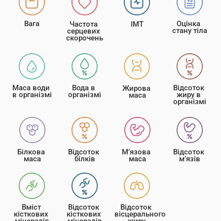
Вага
Оцінка 
Частота 
ІМТ
стану тіла
серцевих 
скорочень
Маса води 
Вода в 
Відсоток 
Жирова 
в організмі
організмі
жиру в 
маса
організмі
М’язова 
Відсоток 
Білкова 
Відсоток 
маса
м’язів
маса
білків
Вміст 
Відсоток 
Відсоток 
кісткових 
кісткових 
вісцерального 