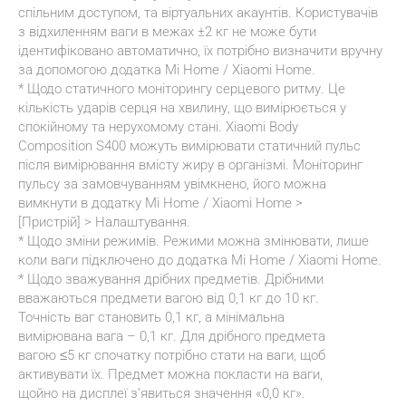
спільним доступом, та віртуальних акаунтів. Користувачів 
з відхиленням ваги в межах ±2 кг не може бути 
ідентифіковано автоматично, їх потрібно визначити вручну 
за допомогою додатка Mi Home / Xiaomi Home.
* Щодо статичного моніторингу серцевого ритму. Це 
кількість ударів серця на хвилину, що вимірюється у 
спокійному та нерухомому стані. Xiaomi Body 
Composition S400 можуть вимірювати статичний пульс 
після вимірювання вмісту жиру в організмі. Моніторинг 
пульсу за замовчуванням увімкнено, його можна 
вимкнути в додатку Mi Home / Xiaomi Home > 
[Пристрій] > Налаштування.
* Щодо зміни режимів. Режими можна змінювати, лише 
коли ваги підключено до додатка Mi Home / Xiaomi Home.
* Щодо зважування дрібних предметів. Дрібними 
вважаються предмети вагою від 0,1 кг до 10 кг. 
Точність ваг становить 0,1 кг, а мінімальна 
вимірювана вага – 0,1 кг. Для дрібного предмета 
вагою ≤5 кг спочатку потрібно стати на ваги, щоб 
активувати їх. Предмет можна покласти на ваги, 
щойно на дисплеї з’явиться значення «0,0 кг». 