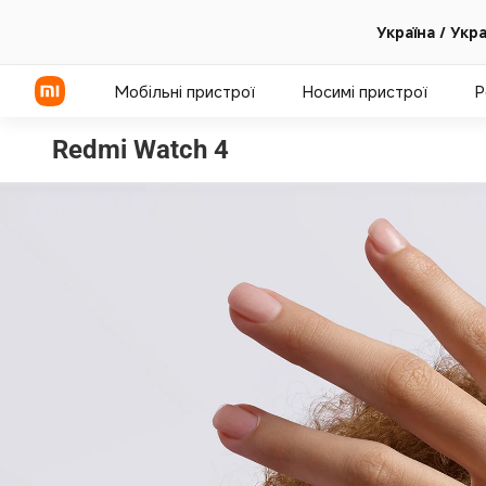
Україна / Укр
Мобільні пристрої
Носимі пристрої
Р
Redmi Watch 4
Серія Xiaomi
Серія REDMI
Смартфони POCO