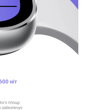
600 ніт
його площу 
н забезпечує 