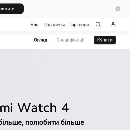
овжити
Блог
Підтримка
Партнери
Огляд
Специфікації
Купити
більше, полюбити більше