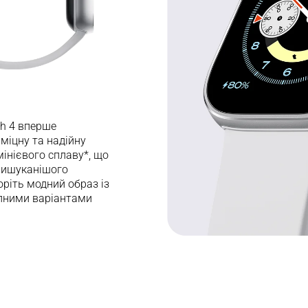
h 4 вперше 
міцну та надійну 
інієвого сплаву*, що 
вишуканішого 
оріть модний образ із 
пними варіантами 