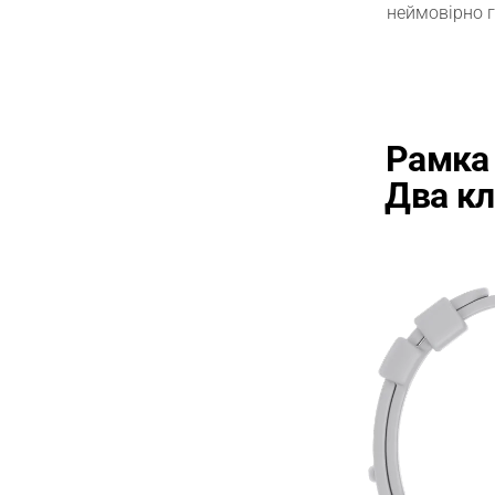
неймовірно 
Рамка 
Два кл