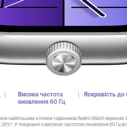
Висока частота 
Яскравість до 
ц
оновлення 60 Гц
еся найбільшим з-поміж годинників Redmi Watch екраном: 
 26%*. У поєднанні з високою частотою оновлення 60 Гц ві