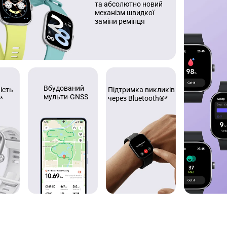
та абсолютно новий 
механізм швидкої 
заміни ремінця
Вбудований 
Підтримка викликів 
ість 
мульти-GNSS
через Bluetooth®*
*