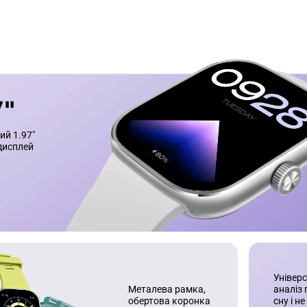
й 1.97" 
исплей
Універ
аналіз 
Металева рамка, 
сну і не
обертова коронка 