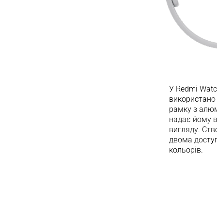
У Redmi Watc
використано 
рамку з алюм
надає йому 
вигляду. Ств
двома досту
кольорів.