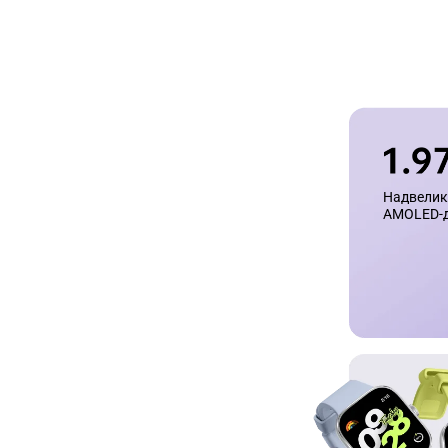
Надвелики
AMOLED-д