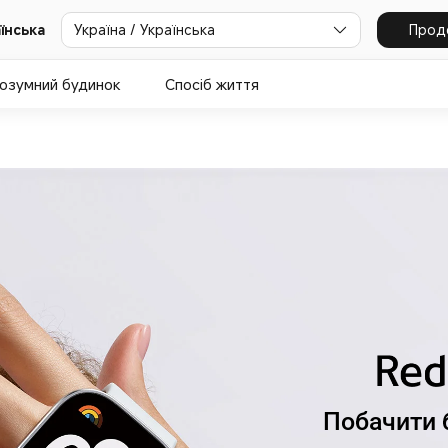
Україна / Українська
Прод
аїнська
озумний будинок
Спосіб життя
Побачити 