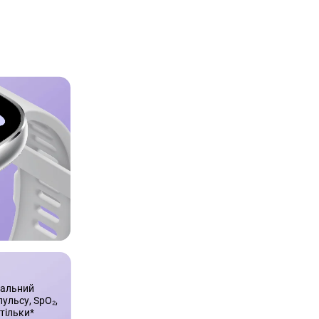
сальний 
пульсу, SpO₂, 
 тільки*