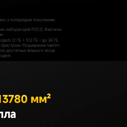
но з попереднім поколінням. 
шніх лабораторій POCO. Фактичні 
м.
елі 12 ГБ + 512 ГБ – до 24 ГБ. 
і пристрою. Розширення пам’яті 
ю достатньо вільного місця. 
оделі.
13780 мм²
пла