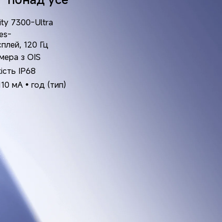
ty 7300-Ultra
s-

лей, 120 Гц
мера з OIS
ість IP68
110 мА•год (тип)