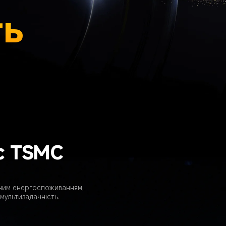
ть
с TSMC
ваним енергоспоживанням, 
мультизадачність.