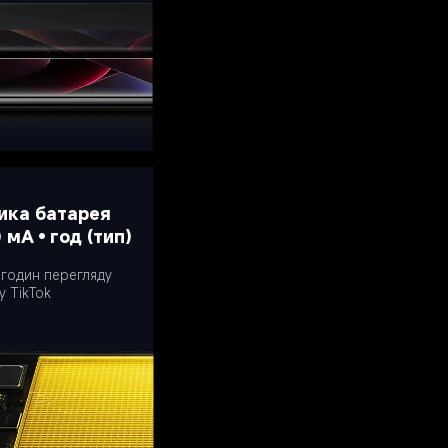
ика батарея 
0 мА•год (тип)
 годин перегляду 
у TikTok