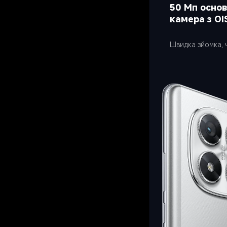
50 Мп основ
камера з OI
Швидка зйомка, ч