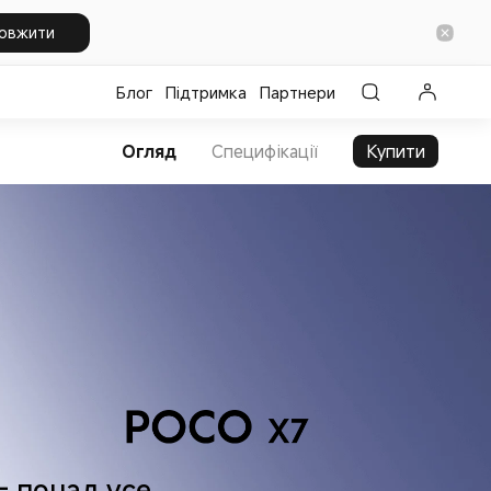
овжити
Блог
Підтримка
Партнери
Огляд
Специфікації
Купити
– понад усе