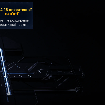
4 ГБ оперативної 
пам’яті*
мічне розширення 
еративної пам’яті