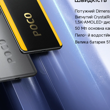
Потужний Dimensi
Вигнутий CrystalRe
1,5K-AMOLED-дисп
50 Мп основна ка
Пило- й водостійк
Велика батарея 5