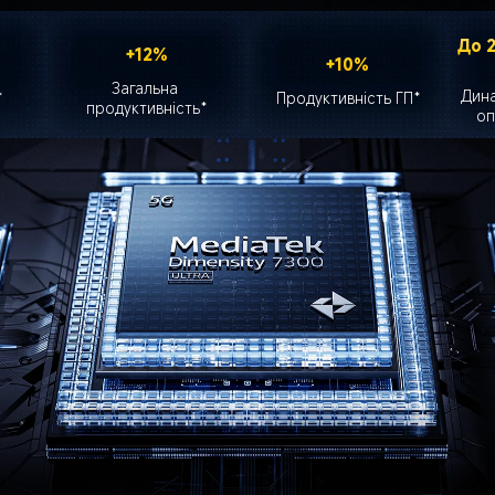
До 2
+12%
+10%
Загальна 
Дина
*
Продуктивність ГП*
продуктивність*
оп