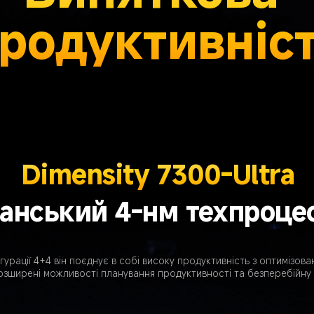
родуктивніс
Dimensity 7300-Ultra
анський 4-нм техпроце
гурації 4+4 він поєднує в собі високу продуктивність з оптимізо
зширені можливості планування продуктивності та безперебійну 