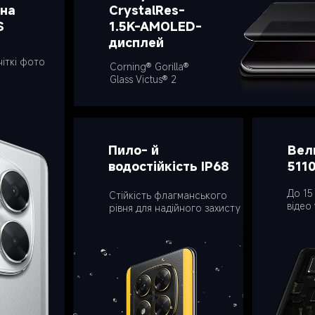
на 
CrystalRes-

S
1.5K-AMOLED-
дисплей
іткі фото
Corning® Gorilla® 
Glass Victus® 2
Вел
Пило- й 
511
водостійкість IP68
До 15
Стійкість флагманського 
відео 
рівня для надійного захисту