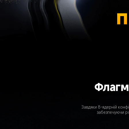
п
Флагм
Завдяки 8-ядерній конфі
забезпечуючи ро