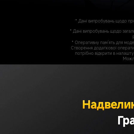
* Дані випробувань щодо про
* Дані випробувань щодо загаль
* Оперативну пам’ять для модел
Створення додаткової оператив
потрібно відкрити в налашту
Можли
Надвелик
Гр