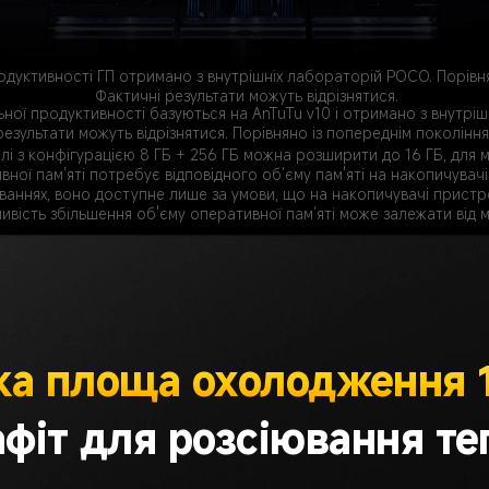
дуктивності ГП отримано з внутрішніх лабораторій POCO. Порівня
Фактичні результати можуть відрізнятися.
ної продуктивності базуються на AnTuTu v10 і отримано з внутрі
результати можуть відрізнятися. Порівняно із попереднім покоління
і з конфігурацією 8 ГБ + 256 ГБ можна розширити до 16 ГБ, для мод
ної пам’яті потребує відповідного об’єму пам'яті на накопичувач
ваннях, воно доступне лише за умови, що на накопичувачі пристро
вість збільшення об'єму оперативної пам’яті може залежати від м
а площа охолодження 
афіт для розсіювання те