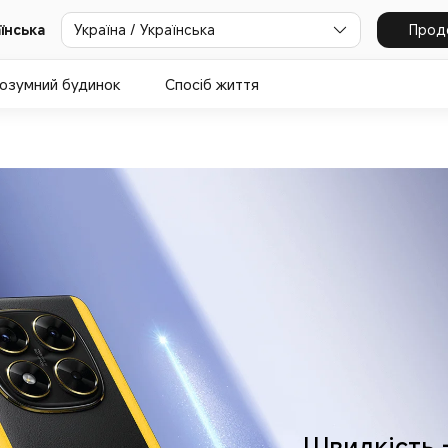
Україна / Українська
Прод
аїнська
озумний будинок
Спосіб життя
Швидкість 