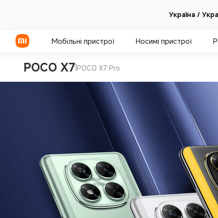
Україна / Укр
Мобільні пристрої
Носимі пристрої
Р
POCO X7
|
POCO X7 Pro
Серія Xiaomi
Серія REDMI
Смартфони POCO