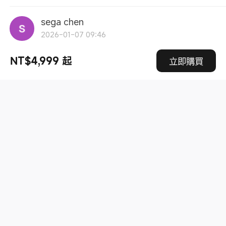
sega chen
2026-01-07 09:46
Poco M7 pro 5G 6.67 吋 AMOLED 螢幕，峰值亮度
NT$4,999 起
立即購買
高達 2100 nits，且支援 120Hz 更新率。是目前戶外可
見度與色彩表現非常頂尖的螢幕。
POCO M7 Pro 5G 紫色 12 GB + 256 GB
0
tylyj
2026-01-07 08:36
淺紫色很漂亮，但送的保護殼卻是黑色，完全遮住了原
來的漂亮的。應考慮送透明的保護殼，才不會搶走了原
來的光彩。
POCO M7 Pro 5G 紫色 12 GB + 256 GB
0