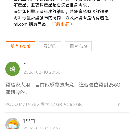
解產品，並確認產品是否適合自身需求。
決定如何顯示及排序評論時，系統會依照《評論規
則》考量評論發布的時間，以及評論者是否有透過
mi.com 購買商品。
了解更多 >
所有
(
284
)
最近的
圖片
(
53
)
*
2026-02-10 20:50
買給家人用，目前他感覺還滿意，這個價位買到256G
滿划算的。
POCO M7 Pro 5G 紫色 12 GB + 256 GB
0
1***1
2026-02-03 13:37