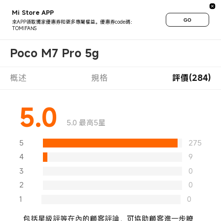
Mi Store APP
GO
來APP領取獨家優惠券和更多專屬權益。優惠券code碼：
TOMIFANS
Poco M7 Pro 5g
概述
規格
評價(284)
5.0
5.0 最高5星
5
275
4
9
3
0
2
0
1
0
包括星級評等在內的顧客評論，可協助顧客進一步瞭