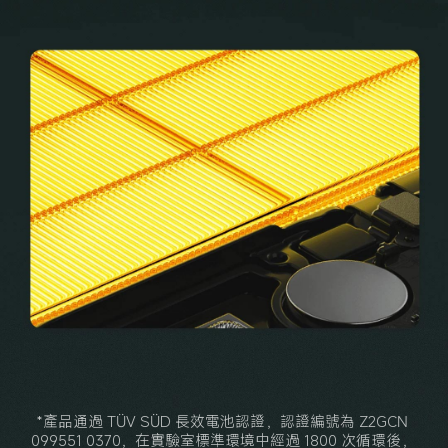
*產品通過 TÜV SÜD 長效電池認證，認證編號為 Z2GCN 
099551 0370，在實驗室標準環境中經過 1800 次循環後，