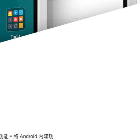
繫
程
用，支援超過上萬種郵件系統
曆。不僅可以提供行程記錄，
上email和密碼即可一鍵登
於郵件、Google 帳號、日曆
的郵件按照主題類別匯聚成
美解決切換多個帳戶的繁瑣過
地處理郵件。獨創的附件列
就可以統一管理日程安排。你
找到剛剛下載的附件。
有序！
將 Android 內建功