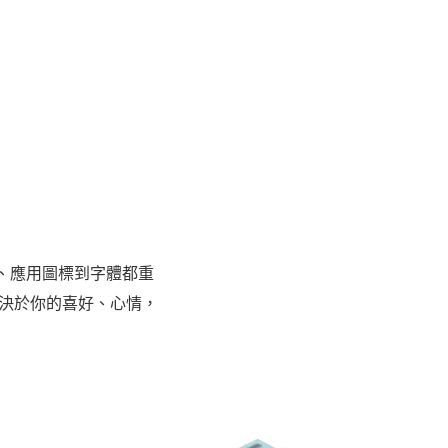
展現天氣變化
天的天氣情況，無論是你的所
何城市地區。並且為你提供氣
等天氣數據，讓你無論是出外
面、應用圖標到字體都重
外工作都能更好地掌握天氣狀
決於你的喜好、心情，
。