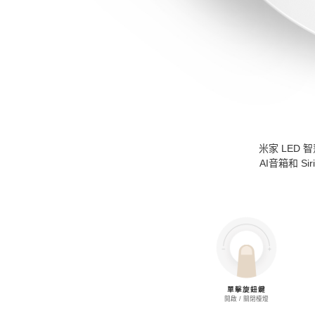
米家 LED 智
AI音箱和 
單擊旋鈕鍵
開啟 / 關閉檯燈