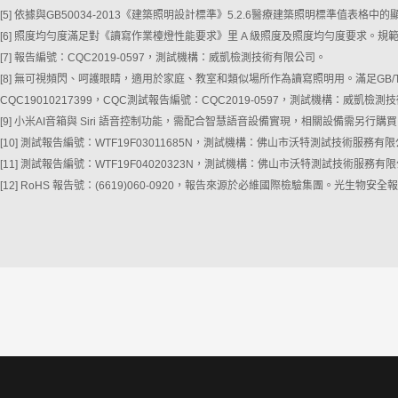
[5] 依據與GB50034-2013《建築照明設計標準》5.2.6醫療建築照明標準值表
[6] 照度均勻度滿足對《讀寫作業檯燈性能要求》里 A 級照度及照度均勻度要求。規範：GB
[7] 報告編號：CQC2019-0597，測試機構：威凱檢測技術有限公司。
[8] 無可視頻閃、呵護眼睛，適用於家庭、教室和類似場所作為讀寫照明用。滿足GB/
CQC19010217399，CQC測試報告編號：CQC2019-0597，測試機構：威凱檢
[9] 小米AI音箱與 Siri 語音控制功能，需配合智慧語音設備實現，相關設備需另行購
[10] 測試報告編號：WTF19F03011685N，測試機構：佛山市沃特測試技術服務有
[11] 測試報告編號：WTF19F04020323N，測試機構：佛山市沃特測試技術服務有
[12] RoHS 報告號：(6619)060-0920，報告來源於必維國際檢驗集團。光生物安全報告號：