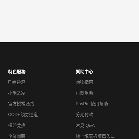
特色服務
幫助中心
F 碼通道
購物指南
小米之家
付款幫助
官方授權通路
PayPal 使用幫助
CODE領券通道
分期付款
權益兌換
常見 Q&A
企業團購
線上填寫折讓單入口