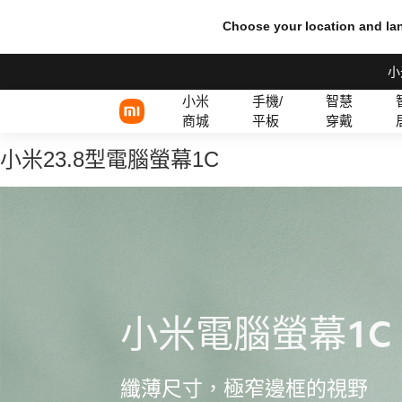
Choose your location and l
小
小米
手機/
智慧
商城
平板
穿戴
小米23.8型電腦螢幕1C
Xiaomi 系列
有線耳機
REDMI 系列
TWS 耳機
POCO 系列
小米電腦螢幕1C
纖薄尺寸，極窄邊框的視野