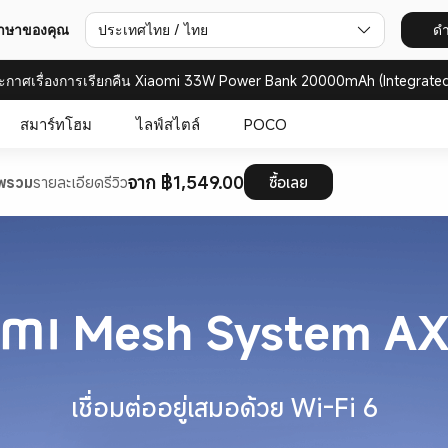
ภาษาของคุณ
ประเทศไทย / ไทย
ดำ
ะกาศเรื่องการเรียกคืน Xiaomi 33W Power Bank 20000mAh (Integrated
สมาร์ทโฮม
ไลฟ์สไตล์
POCO
จาก ฿1,549.00
พรวม
รายละเอียด
รีวิว
ซื้อเลย
Mesh System A
เชื่อมต่ออยู่เสมอด้วย Wi-Fi 6