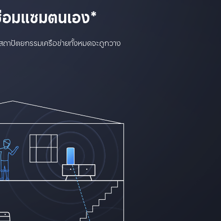
่อมแซมตนเอง*
 สถาปัตยกรรมเครือข่ายทั้งหมดจะถูกวาง