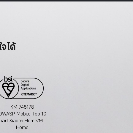
*
จได้
KM 748178
OWASP Mobile Top 10
แอป Xiaomi Home/Mi 
Home