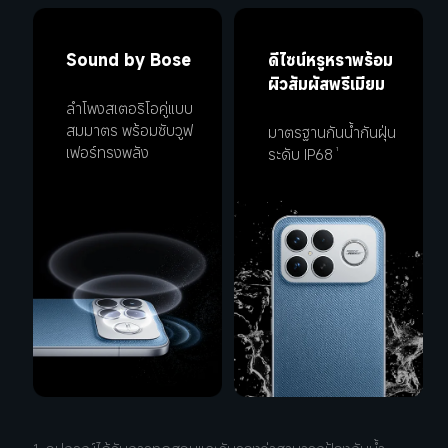
Sound by Bose
ดีไซน์หรูหราพร้อม
ผิวสัมผัสพรีเมียม
ลำโพงสเตอริโอคู่แบบ
สมมาตร พร้อมซับวูฟ
มาตรฐานกันน้ำกันฝุ่น
เฟอร์ทรงพลัง
ระดับ IP68
1