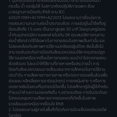
1. อุปกรณ์ได้รับการทดสอบและรับรองว่าสามารถป้องกันน้ำ
กระเซ็น น้ำ และฝุ่นได้ ในสภาวะห้องปฏิบัติการเฉพาะ ด้วย
มาตรฐานการป้องกัน IP68 ตาม IEC 
60529:1989+A1:1999+A2:2013 โปรดทราบว่าเงื่อนไขการ
ทดสอบความทนทานต่อน้ำประกอบด้วย: การแช่อยู่ในน้ำจืดที่อยู่
นิ่งจนลึกถึง 1.5 เมตร เป็นเวลาสูงสุด 30 นาที โดยอุณหภูมิของ
น้ำกับอุปกรณ์มีความแตกต่างไม่เกิน 5K คุณสมบัติการทนทาน
ต่อน้ำดังกล่าวใช้ได้เฉพาะในการทดสอบในสภาพแล็บเท่านั้น และ
ไม่สอดคล้องกับสภาพการใช้งานปกติของผู้บริโภค ดังนั้นจึงไม่
สามารถรับประกันการป้องกันสิ่งแปลกปลอมได้หากอุปกรณ์ถูก
ใช้งานนอกเหนือจากเงื่อนไขการทดสอบ แนะนำว่าไม่ควรทดสอบ
ด้วยตัวเอง ไม่แนะนำให้ใช้งานที่ชายหาดหรือสระว่ายน้ำ การ
ป้องกันสิ่งแปลกปลอมอาจเสื่อมลงจากการสึกหรอในการใช้งาน
ประจำวัน การเสียหายทางกายภาพ หรือ/และการถอดชิ้นส่วนเพื่อ
ซ่อมแซม หลีกเลี่ยงการชาร์จอุปกรณ์ การกดปุ่มต่าง ๆ หรือการ
ถอดถาดซิมในขณะที่อุปกรณ์เปียกชื้น โปรดศึกษาคู่มือผู้ใช้สำหรับ
คำแนะนำด้านความปลอดภัยอื่น ๆ อย่างละเอียด การรับประกันจะ
ไม่ครอบคลุมความเสียหายจากของเหลวที่เกิดขึ้นในสภาพ
แวดล้อมนอกเหนือจากเงื่อนไข IP68
2. โปรดสอบถามผู้ขายในพื้นที่เกี่ยวกับการมีอะแด็ปเตอร์แปลงไฟ
ในกล่อง