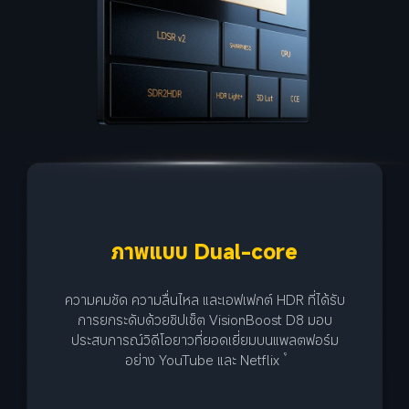
เทคโนโลยีควบคุมอัตราเฟรม
อัจฉริยะ 120FPS
สัมผัสประสบการณ์การเล่นเกมที่ลื่นสุด ๆ ด้วยการแทรก
เฟรม 120FPS ช่วยลดการใช้พลังงานและทำให้ภาพ
เคลื่อนไหวราบรื่นยิ่งขึ้น
8