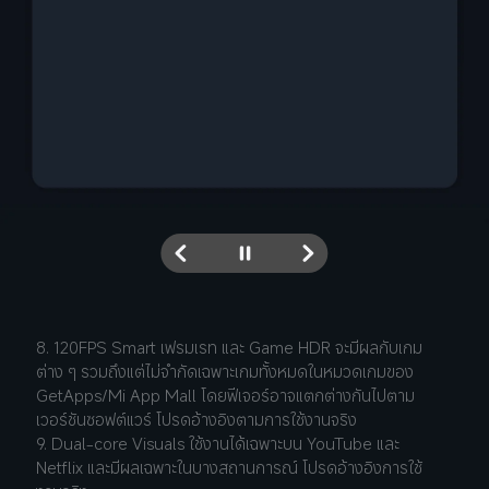
เฟรม 
เฟรมต้นฉบับ B
Interpolated 2
8. 120FPS Smart เฟรมเรท และ Game HDR จะมีผลกับเกม
ต่าง ๆ รวมถึงแต่ไม่จำกัดเฉพาะเกมทั้งหมดในหมวดเกมของ 
GetApps/Mi App Mall โดยฟีเจอร์อาจแตกต่างกันไปตาม
เวอร์ชันซอฟต์แวร์ โปรดอ้างอิงตามการใช้งานจริง
9. Dual-core Visuals ใช้งานได้เฉพาะบน YouTube และ 
Netflix และมีผลเฉพาะในบางสถานการณ์ โปรดอ้างอิงการใช้