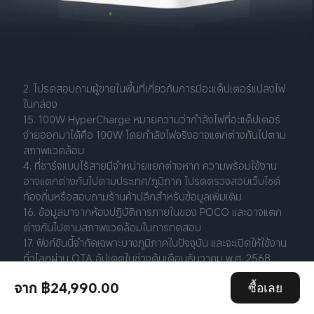
2. โปรดสอบถามผู้ขายในพื้นที่เกี่ยวกับการมีอะแด็ปเตอร์แปลงไฟ
ในกล่อง
15. 100W HyperCharge หมายความว่ากำลังไฟที่อะแด็ปเตอร์
จ่ายออกมาได้คือ 100W โดยกำลังไฟจริงอาจแตกต่างกันไปตาม
สภาพแวดล้อม
4. ที่ชาร์จแบบไร้สายมีจำหน่ายแยกต่างหาก ความพร้อมใช้งาน
อาจแตกต่างกันไปตามประเทศ/ภูมิภาค โปรดตรวจสอบเว็บไซต์
ท้องถิ่นหรือสอบถามร้านค้าปลีกสำหรับข้อมูลเพิ่มเติม
16. ข้อมูลมาจากห้องปฏิบัติการภายในของ POCO และอาจแตก
ต่างกันไปตามสภาพแวดล้อมในการทดสอบ
17. ฟังก์ชันนี้จำกัดเฉพาะบางภูมิภาคในปัจจุบัน และจะเปิดให้ใช้งาน
ทั่วโลกผ่าน OTA อัปเดตในช่วงต้นเดือนธันวาคม พ.ศ. 2568
จาก ฿24,990.00
ซื้อเลย