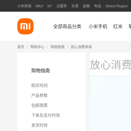
小米商城
MIUI
IoT
云服务
水滴
金融
有品
Select Region
|
|
|
|
|
|
|
全部商品分类
小米手机
红米
首页
帮助中心
购物指南
放心消费承诺
/
/
/
放心消
购物指南
购买时间
产品参数
包邮政策
下单及支付时效
发货时效