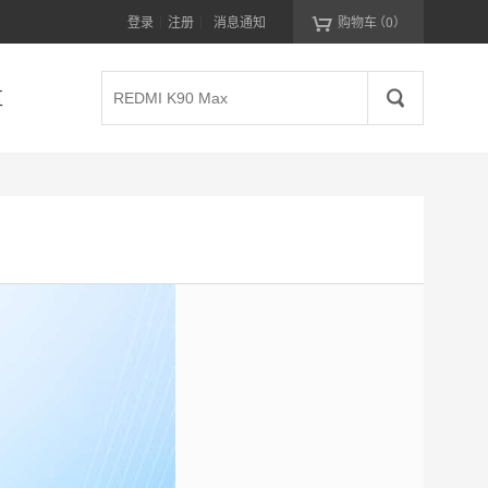

登录
注册
消息通知
购物车
（0）
|
|
区