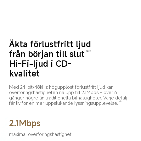
Äkta förlustfritt ljud 
från början till slut
sex
Hi-Fi-ljud i CD-
kvalitet
Med 24-bit/48kHz högupplöst förlustfritt ljud kan 
överföringshastigheten nå upp till 2.1Mbps – över 6 
gånger högre än traditionella bithastigheter. Varje detalj 
får liv för en mer uppslukande lyssningsupplevelse.
ett
2.1Mbps
maximal överföringshastighet