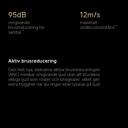
95dB
12m/s
omgivande 
maximalt 
brusreducering för 
vindbrusmotstånd
tio
samtal
nio
Aktiv brusreducering
Den helt nya, bekväma aktiva brusreduceringen 
(ANC) minskar omgivande ljud utan att blockera 
viktiga ljud som röster och bilsignaler, vilket ger 
extra trygghet när du ringer eller lyssnar på ljud.