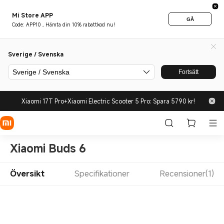
Mi Store APP
GÅ
Code: APP10 , Hämta din 10% rabattkod nu!
Sverige / Svenska
Sverige / Svenska
Fortsätt
Xiaomi 17T Pro+Xiaomi Electric Scooter 5 Pro: Spara 5790 kr!
Xiaomi Buds 6
Översikt
Specifikationer
Recensioner(1)