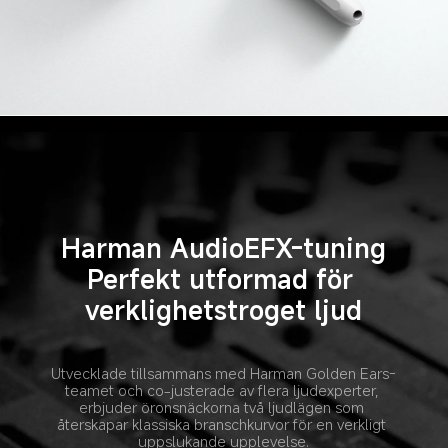
Harman AudioEFX-tuning
Perfekt utformad för 
verklighetstroget ljud
Utvecklade tillsammans med Harman Golden Ears-
teamet och co-justerade av flera ljudexperter, 
erbjuder öronsnäckorna två ljudlägen som 
återskapar klassiska branschkurvor för en verkligt 
uppslukande upplevelse.