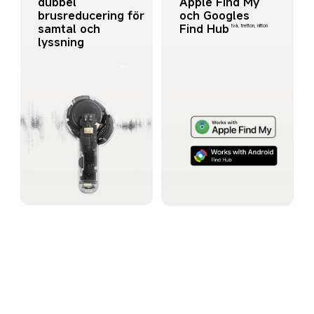
Apple Find My 
dubbel 
och Googles 
brusreducering för 
Find Hub
samtal och 
två, tretton, nitton
lyssning