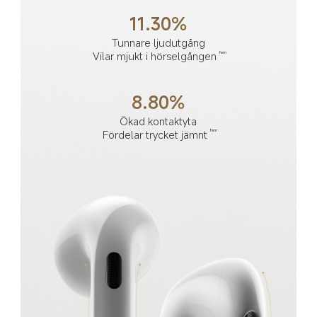
11.30%
Tunnare ljudutgång
Vilar mjukt i hörselgången
fem
8.80%
Ökad kontaktyta
Fördelar trycket jämnt
fem