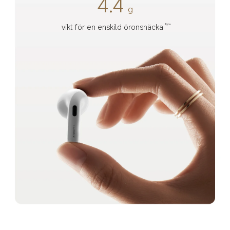
4.4
g
vikt för en enskild öronsnäcka
fyra