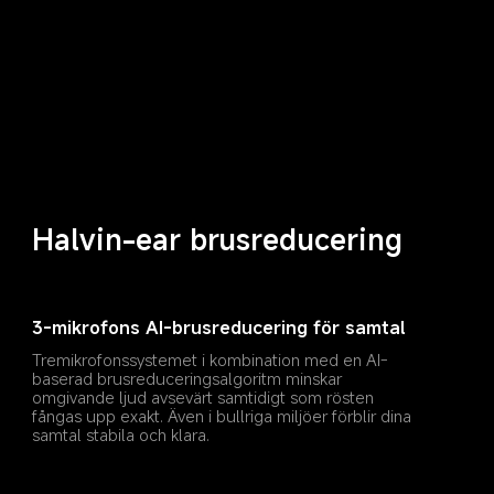
Halvin-ear brusreducering
3-mikrofons AI-brusreducering för samtal
Tremikrofonssystemet i kombination med en AI-
baserad brusreduceringsalgoritm minskar 
omgivande ljud avsevärt samtidigt som rösten 
fångas upp exakt. Även i bullriga miljöer förblir dina 
samtal stabila och klara.