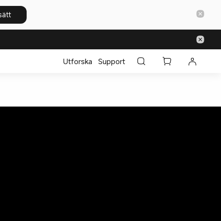
sätt
Utforska
Support