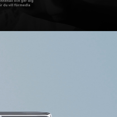
nnehåll och ger dig 
r du vill förmedla 