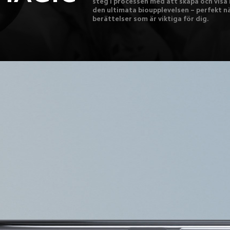
steg i processen med att skapa och visa i
den ultimata bioupplevelsen – perfekt nä
berättelser som är viktiga för dig.