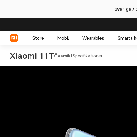
Sverige /
Store
Mobil
Wearables
Smarta 
Xiaomi 11T
Översikt
Specifikationer
Xiaomi-serien
REDMI-serien
POCO