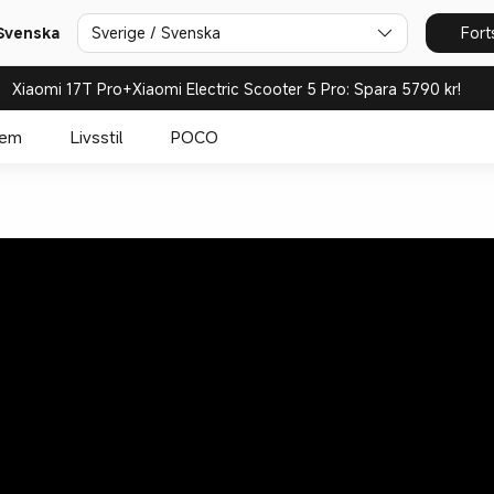
 Svenska
Sverige / Svenska
Fort
Xiaomi 17T Pro+Xiaomi Electric Scooter 5 Pro: Spara 5790 kr!
hem
Livsstil
POCO
108 MP proffskamera
120Hz AdaptiveSync AMOLED-skärm