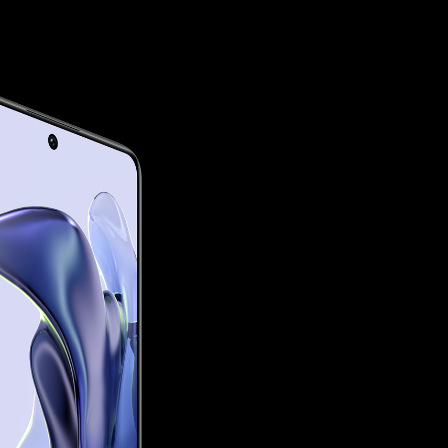
67 W trådbunden turboladdning