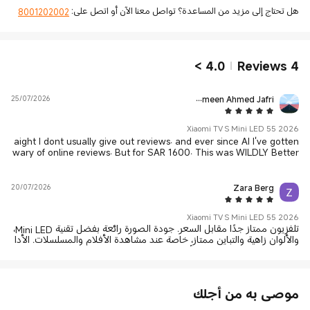
هل تحتاج إلى مزيد من المساعدة؟ تواصل معنا الآن أو اتصل على:
8001202002
>
4.0
Reviews
4
25/07/2026
Syed Ameen Ahmed Jafri
5 Star
Xiaomi TV S Mini LED 55 2026
aight I dont usually give out reviews. and ever since AI I've gotten
wary of online reviews. But for SAR 1600. This was WILDLY Better
than any other TV. Just a shame about not having a 120Hz native
panel but it's a sacrifice worth making.
20/07/2026
Zara Berg
5 Star
Xiaomi TV S Mini LED 55 2026
تلفزيون ممتاز جدًا مقابل السعر. جودة الصورة رائعة بفضل تقنية Mini LED،
والألوان زاهية والتباين ممتاز، خاصة عند مشاهدة الأفلام والمسلسلات. الأدا
ء سريع والنظام سلس، كما أن الصوت جيد ويغني عن سماعات خارجية في ا
لاستخدام اليومي. أنصح به بشدة لمن يبحث عن شاشة حديثة بمواصفات قو
ية وسعر مناسب. الملاحظة الوحيدة كانت تأخر التوصيل عن المتوقع، ونتمنى
من المتجر تحسين سرعة الشحن والتسليم مستقبلًا. ⭐⭐⭐⭐⭐
موصى به من أجلك