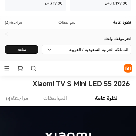
Current Price ر.س1,199
Current Price ر.س19
1,199.00
ر.س
19.00
ر.س
نظرة عامة
المواصفات
مراجعة(4)