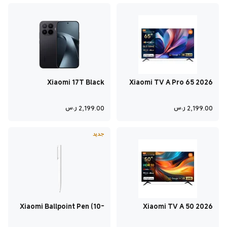
Xiaomi 17T Black
Xiaomi TV A Pro 65 2026
12GB+512GB
Current Price ر.س2,199
Current Price ر.س2,199
2,199.00
ر.س
2,199.00
ر.س
جديد
Xiaomi Ballpoint Pen (10-
Xiaomi TV A 50 2026
pack)