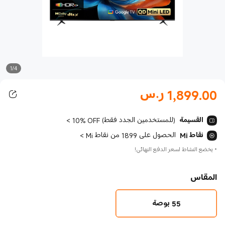
1/4
1,899.00
ر.س
Current Price ر.س1899.00
القسيمة
10% OFF (للمستخدمين الجدد فقط)
>
نقاط Mi
الحصول على 1899 من نقاط Mi
>
*
يخضع النشاط لسعر الدفع النهائي!
المقاس
55 بوصة