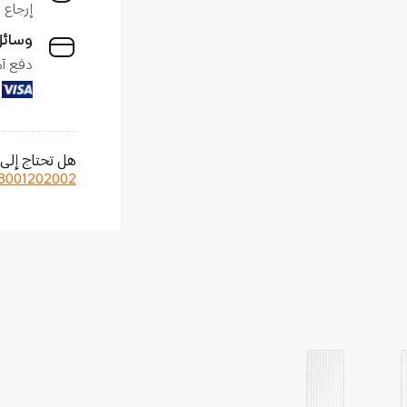
إرجاع خلال 7 أيام واست
وسائل
دفع آمن 100% وس
هل تحتاج إلى 
8001202002