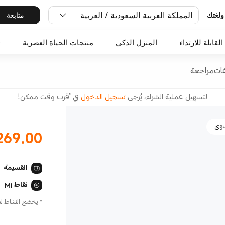
المملكة العربية السعودية / العربية
متابعة
ولغتك
القابلة للارتداء
المنزل الذكي
منتجات الحياة العصرية
O
ات
مراجعة
لتسهيل عملية الشراء، يُرجى
تسجيل الدخول
في أقرب وقت ممكن!
269.00
Current Price ر.س.00
القسيمة
نقاط Mi
ا
*
يخضع النشاط لسع