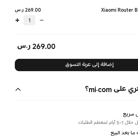
Current Price
269.00
ر.س
Xiaomi Router 
269.00
ر.س
Current Price ر.س269.00
إضافة إلى عربة التسوق
على mi.com؟
 سريع
 أيام لمعظم الطلبات
ما بعد البيع