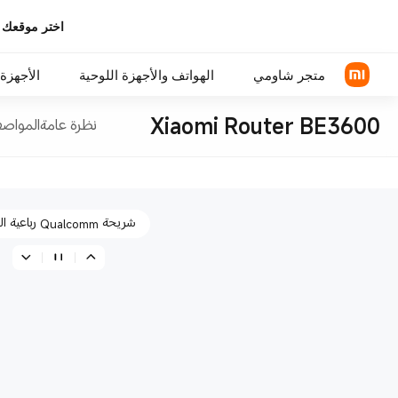
اختر موقعك 
سرعة لاسلكية بمعدل 3600 ميجابت في الثانية
متجر شاومي
الهواتف والأجهزة اللوحية
الأجهزة 
Xiaomi Router BE3600
نظرة عامة
المواصف
شريحة Qualcomm رباعية النوى
سلسلة Xiaomi
سماعات رأس فوق الأذن
سلسلة REDMI
سماعة الأذن
اتصال لاسلكي بشبكة الإنترنت (واي فاي) 7 فائق السرعة
الهواتف POCO
اكسسوارات الهواتف