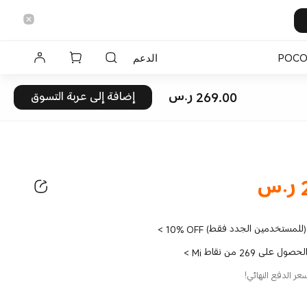
POC
الدعم
269.00
ر.س
إضافة إلى عربة التسوق
Current Price ر.س269
ر.س
269
10% OFF (للمستخدمين الجدد فقط)
>
لحصول على 269 من نقاط Mi
>
ر الدفع النهائي!