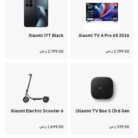
Xiaomi 17T Black
Xiaomi TV A Pro 65 2026
12GB+512GB
Current Price ر.س2,199
Current Price ر.س2,199
2,199.00
ر.س
2,199.00
ر.س
Xiaomi Electric Scooter 6
Xiaomi TV Box S (3rd Gen)
Lite
Current Price ر.س319
Current Price ر.س1,699
319.00
ر.س
1,699.00
ر.س