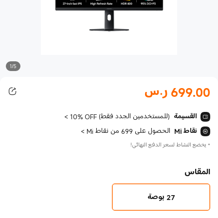
1/5
699.00
ر.س
Current Price ر.س699.00
القسيمة
10% OFF (للمستخدمين الجدد فقط)
>
نقاط Mi
الحصول على 699 من نقاط Mi
>
*
يخضع النشاط لسعر الدفع النهائي!
المقاس
27 بوصة