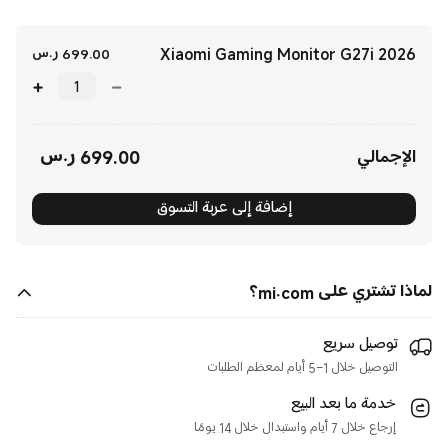
Xiaomi Gaming Monitor G27i 2026
rent Price
699.00
ر.س
699.00
ر.س
Current Price ر.س699.00
الإجمالي
إضافة إلى عربة التسوق
لماذا تشتري على mi.com؟
توصيل سريع
التوصيل خلال 1–5 أيام لمعظم الطلبات
خدمة ما بعد البيع
إرجاع خلال 7 أيام واستبدال خلال 14 يومًا