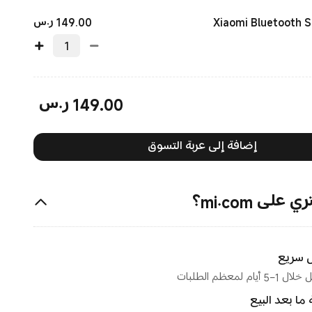
Current Price
149.00
ر.س
Xiaomi Bluetooth S
149.00
ر.س
Current Price ر.س149.00
إضافة إلى عربة التسوق
على mi.com؟
 سريع
 أيام لمعظم الطلبات
ما بعد البيع