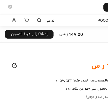
POC
الدعم
149.00
ر.س
إضافة إلى عربة التسوق
Current Price ر.س149
ر.س
149
10% OFF (للمستخدمين الجدد فقط)
>
لحصول على 149 من نقاط Mi
>
ر الدفع النهائي!