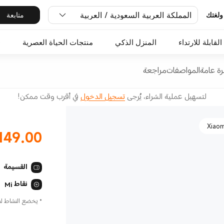
المملكة العربية السعودية / العربية
متابعة
ولغتك
صوت
القابلة للارتداء
المنزل الذكي
منتجات الحياة العصرية
O
ة عامة
المواصفات
مراجعة
لتسهيل عملية الشراء، يُرجى
تسجيل الدخول
في أقرب وقت ممكن!
149.00
Current Price ر.س.00
القسيمة
نقاط Mi
ا
*
يخضع النشاط لسع