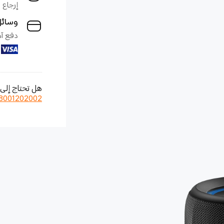
إرجاع خلال 7 أيام واست
وسائل
دفع آمن 100% وس
هل تحتاج إلى 
8001202002