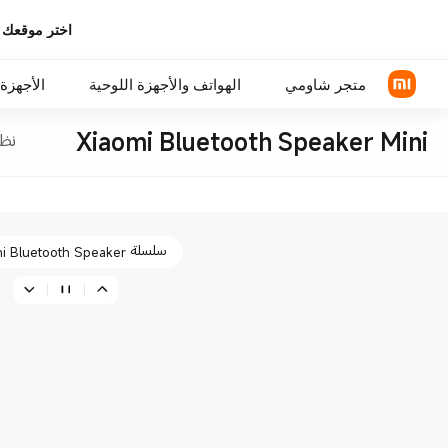
اختر موقعك 
إعادة تعريف معايير جودة ال
متجر شاومي
الهواتف والأجهزة اللوحية
الأجهزة 
Xiaomi Bluetooth Speaker Mini
نظر
أداء صوتي عالٍ
سلسلة Xiaomi
سماعات رأس فوق الأذن
سلسلة REDMI
سماعة الأذن
سلسلة Xiaomi Bluetooth Speaker
الهواتف POCO
اكسسوارات الهواتف