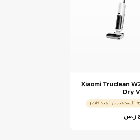
Xiaomi Truclean W
Dry 
ر.س
899.0