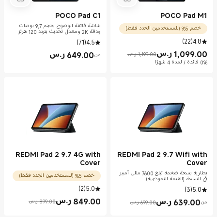
POCO Pad C1
POCO Pad M1
شاشة فائقة الوضوح بحجم 9,7 بوصات
خصم 5% (للمستخدمين الجدد فقط)
ودقة 2K ومعدل تحديث بتردد 120 هرتز
)
22
(
4.8
)
71
(
4.5
1,099.00
ر.س
649.00
ر.س
1,199.00 ر.س
من
Current Price ر.س1099.00
Marketing price 1,199.00 ر.س
Current Price ر.س649.00
0% فائدة / لمدة 4 شهرًا
REDMI Pad 2 9.7 4G with
REDMI Pad 2 9.7 Wifi with
Cover
Cover
بطارية بسعة ضخمة تبلغ 7600 مللي أمبير
خصم 5% (للمستخدمين الجدد فقط)
في الساعة (القيمة النموذجية)
)
2
(
5.0
)
3
(
5.0
849.00
ر.س
639.00
ر.س
899.00 ر.س
من
699.00 ر.س
Current Price ر.س849.00
Marketing price 899.00 ر.س
Current Price ر.س639.00
Marketing price 699.00 ر.س