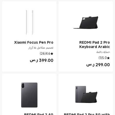
Xiaomi Focus Pen Pro
REDMI Pad 2 Pro
Keyboard Arabic
تصميم متكامل بلا أزرار
حماية دائمة
)
26
(
4.6
)
1
(
5.0
399.00
ر.س
Current Price ر.س399.00
299.00
ر.س
Current Price ر.س299.00
REDMI Pad 2 4G
REDMI Pad 2 Pro 5G with