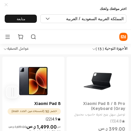
اختر موقعك ولغتك
المملكة العربية السعودية / العربية
متابعة
Sh الأجهزة اللوحية in Xiaomi Mi Saudi Arabia Official Store
Sho الأجهزة اللوحية in Xiaomi Mi Saudi Arabia Official Store
الأجهزة اللوحية
( 13 )
عوامل التصفية
Xiaomi Pad 8
Xiaomi Pad 8 / 8 Pro
Keyboard (Gray)
خصم 5% (للمستخدمين الجدد فقط)
توصيل سهل يتيح تجربة حاسوب محمول
)
22
(
4.9
)
13
(
4.8
1,499.00
ر.س
من
1,699.00 ر.س
399.00
ر.س
Current Price ر.س1499.00
Marketing price 1,699.00 ر.س
Current Price ر.س399.00