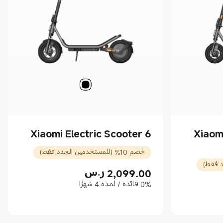
Xiaomi Electric Scooter 6
Xiaomi
خصم 10% (للمستخدمين الجدد فقط)
2,099.00
ر.س
Current Price ر.س2099.00
0% فائدة / لمدة 4 شهرًا