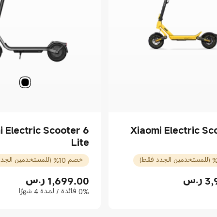
 Electric Scooter 6
Xiaomi Electric Sc
Lite
خصم 10% (للمستخدمين الجدد فقط)
3,
ر.س
1,699.00
ر.س
3999.
Current Price ر.س1699.00
0% فائدة / لمدة 4 شهرًا