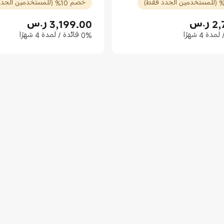
خصم 10% (للمستخدمين الجدد فقط)
2,
ر.س
3,199.00
ر.س
2799.
Current Price ر.س3199.00
0% فائدة / لمدة 4 شهرًا