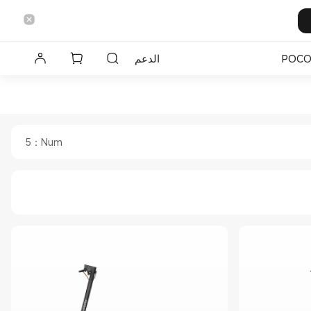
POC
الدعم
5
：
Num