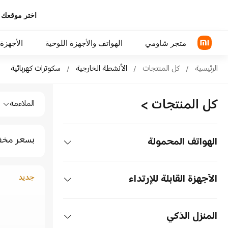
اختر موقعك 
متجر شاومي
الهواتف والأجهزة اللوحية
الأجهزة 
Sh الأنشطة الخارجية سكوترات كهربائية in Xiaomi Mi Saudi Arabia Official Store
الرئيسية
/
كل المنتجات
/
الأنشطة الخارجية
/
سكوترات كهربائية
Shop الأنشطة الخارجية سكوترات كهربائية in Xiaomi Mi Saudi Arabia Official Store
سلسلة Xiaomi
سماعات رأس فوق الأذن
كل المنتجات
>
الملاءمة
سلسلة REDMI
سماعة الأذن
الهواتف POCO
بسعر مخ
الهواتف المحمولة
اكسسوارات الهواتف
الهواتف
جديد
الأجهزة القابلة للإرتداء
سلسلة Xiaomi
الأجهزة اللوحية
سماعات الأذن
المنزل الذكي
سلسلة REDMI
الأجهزة اللوحية