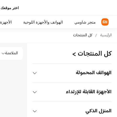
اختر موقعك 
متجر شاومي
الهواتف والأجهزة اللوحية
الأجهزة 
Mi Saudi Arabia Official Stor
الرئيسية
/
كل المنتجات
cial Store
سلسلة Xiaomi
سماعات رأس فوق الأذن
كل المنتجات
>
الملاءمة
سلسلة REDMI
سماعة الأذن
الهواتف POCO
الهواتف المحمولة
اكسسوارات الهواتف
الهواتف
الأجهزة القابلة للإرتداء
سلسلة Xiaomi
الأجهزة اللوحية
سماعات الأذن
المنزل الذكي
سلسلة REDMI
الأجهزة اللوحية