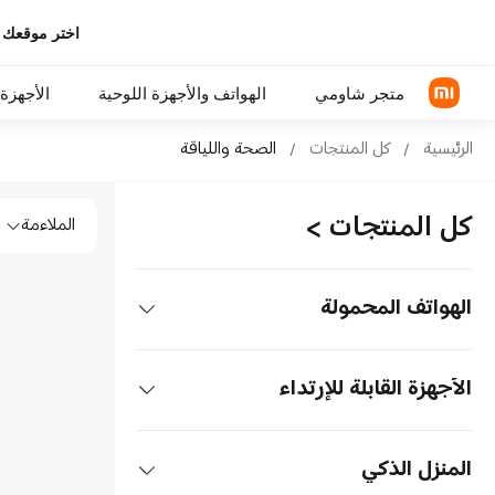
اختر موقعك 
متجر شاومي
الهواتف والأجهزة اللوحية
الأجهزة 
Sho الصحة واللياقة in Xiaomi Mi Saudi Arabia Official Store
الرئيسية
/
كل المنتجات
/
الصحة واللياقة
Shop الصحة واللياقة in Xiaomi Mi Saudi Arabia Official Store
سلسلة Xiaomi
سماعات رأس فوق الأذن
كل المنتجات
>
الملاءمة
سلسلة REDMI
سماعة الأذن
الهواتف POCO
الهواتف المحمولة
اكسسوارات الهواتف
الهواتف
الأجهزة القابلة للإرتداء
سلسلة Xiaomi
الأجهزة اللوحية
سماعات الأذن
المنزل الذكي
سلسلة REDMI
الأجهزة اللوحية