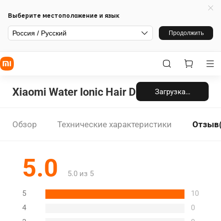
Выберите местоположение и язык
Россия / Русский
Продолжить
Xiaomi Water Ionic Hair Dryer H500
Загрузка…
Обзор
Технические характеристики
Отзыв(
5.0
5.0 из 5
5
10
4
0