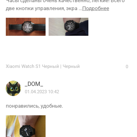
Часы сделаны очень качественно, лëгкие! Всего
две кнопки управления, экра ...
Подробнее
Xiaomi Watch S1 Черный
|
Черный
0
_DOM_
01.04.2023 10:42
понравились, удобные.