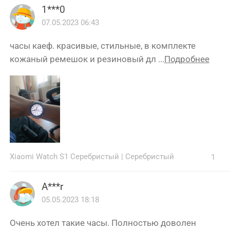
1***0
07.05.2023 06:43
часы каеф. красивые, стильные, в комплекте
кожаный ремешок и резиновый дл ...
Подробнее
Xiaomi Watch S1 Серебристый
|
Серебристый
1
A***r
05.05.2023 18:18
Очень хотел такие часы. Полностью доволен