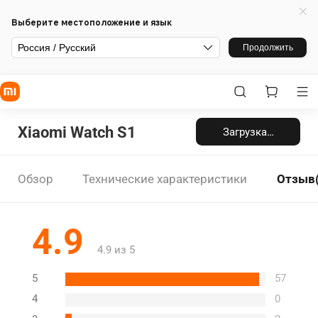
Выберите местоположение и язык
Россия / Русский
Продолжить
Xiaomi Watch S1
Загрузка…
Обзор
Технические характеристики
Отзыв(
4.9
4.9 из 5
5
57
4
0