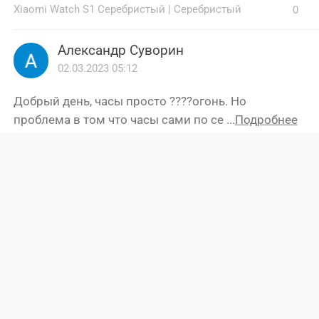
Xiaomi Watch S1 Серебристый
|
Серебристый
0
Александр Суворин
02.03.2023 05:12
Добрый день, часы просто ????огонь. Но
проблема в том что часы сами по се ...
Подробнее
Xiaomi Watch S1 Серебристый
|
Серебристый
0
Дмитрий
25.02.2023 16:08
Часы супер, очень понравились и доставили за 2
дня!!!
Xiaomi Watch S1 Черный
|
Черный
0