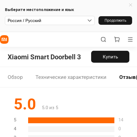
Выберите местоположение и язык
Россия / Русский
Продолжить
Xiaomi Smart Doorbell 3
Купить
Обзор
Технические характеристики
Отзыв(
5.0
5.0 из 5
5
14
4
0