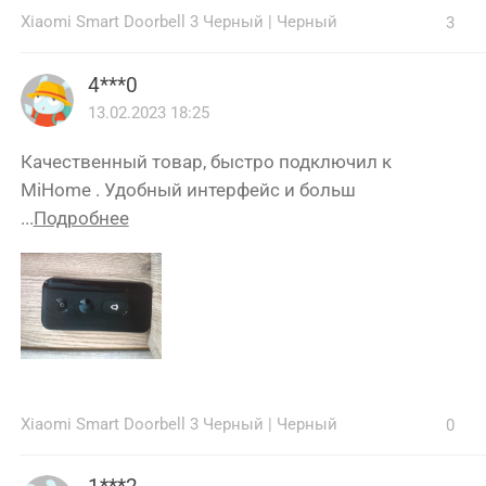
Xiaomi Smart Doorbell 3 Черный
|
Черный
3
4***0
13.02.2023 18:25
Качественный товар, быстро подключил к
MiHome . Удобный интерфейс и больш
...
Подробнее
Xiaomi Smart Doorbell 3 Черный
|
Черный
0