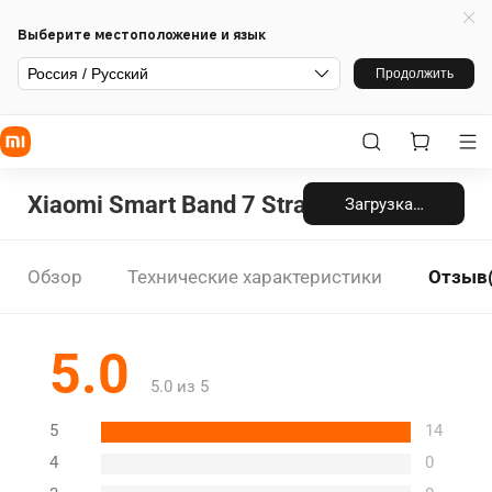
Выберите местоположение и язык
Россия / Русский
Продолжить
Xiaomi Smart Band 7 Strap
Загрузка…
Обзор
Технические характеристики
Отзыв(
5.0
5.0 из 5
5
14
4
0