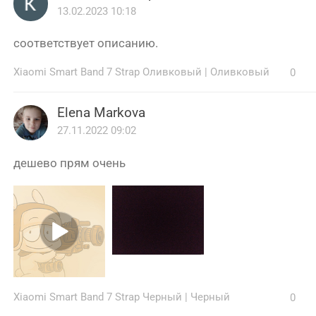
13.02.2023 10:18
соответствует описанию.
Xiaomi Smart Band 7 Strap Оливковый
|
Оливковый
0
Elena Markova
27.11.2022 09:02
дешево прям очень
Xiaomi Smart Band 7 Strap Черный
|
Черный
0