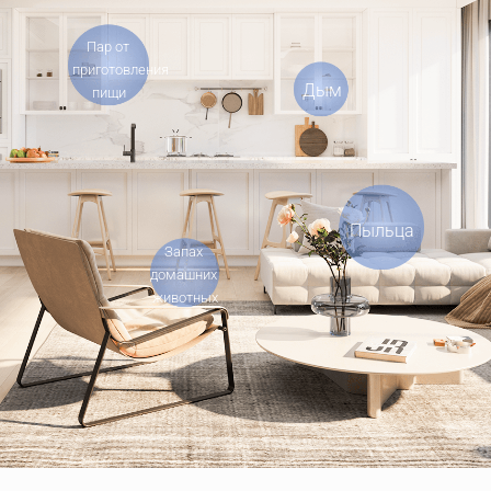
Пар от 
приготовления 
Дым
пищи
Пыльца
Запах 
домашних 
животных