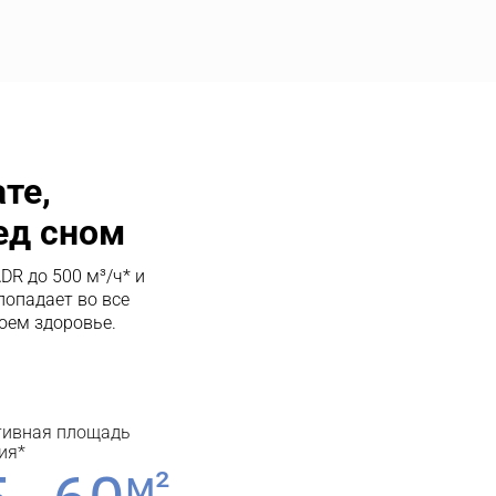
е,

ед сном
DR до 500 м³/ч* и 
попадает во все 
оем здоровье.
ивная площадь 
ия*
м²