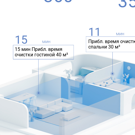
3
11
мин
15
Прибл. время очист
мин
спальни 30 м²
15 мин Прибл. время 
очистки гостиной 40 м²