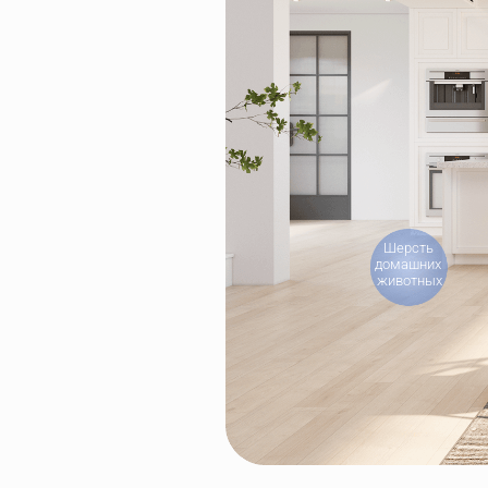
Шерсть 
домашних 
животных