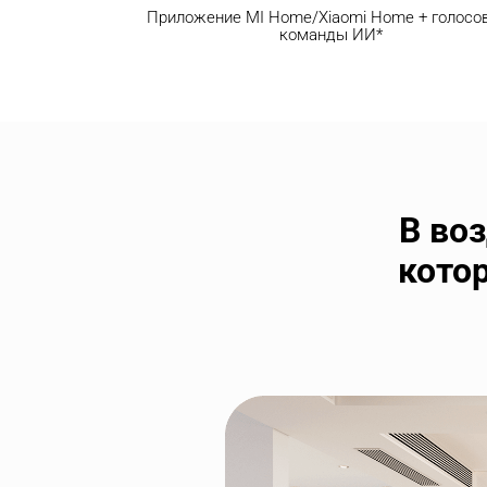
Приложение MI Home/Xiaomi Home + голосо
команды ИИ*
В во
кото