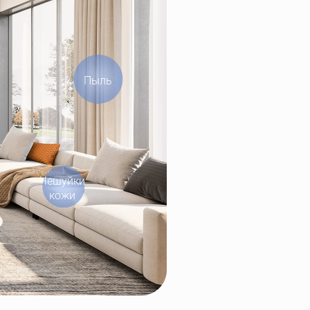
Пыль
Чешуйки 
кожи