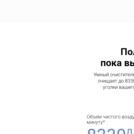
По
пока в
Умный очиститель 
очищает до 8330
уголки вашег
Объем чистого возду
минуту*
л