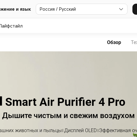
Россия / Русский
жение и язык
Лайфстайл
Обзор
Те
Smart Air Purifier 4 Pro
Дышите чистым и свежим воздухом
ашних животных и пыльцы
Дисплей OLED
Эффективная оч