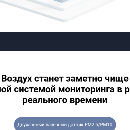
Воздух станет заметно чище

ной системой мониторинга в 
реального времени
Двухзонный лазерный датчик PM2.5/PM10