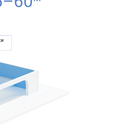
5–60
ки 