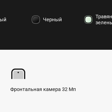
Травян
ый
Черный
зелен
Фронтальная камера
32
Мп