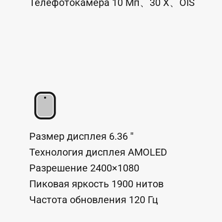
Телефотокамера
10
Мп
、
30
X
、
OIS
Размер дисплея
6.36
''
Технология дисплея
AMOLED
Разрешение
2400×1080
Пиковая яркость
1900
нитов
Частота обновления
120
Гц