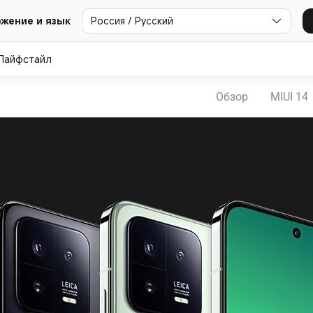
Россия / Русский
жение и язык
Лайфстайл
Обзор
MIUI 14