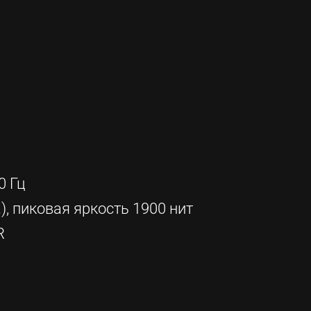
0 Гц
), пиковая яркость 1900 нит
R