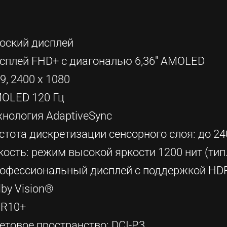
оский дисплей
сплей FHD+ с диагональю 6,36" AMOLED
:9, 2400 x 1080
OLED 120 Гц
хнология AdaptiveSync
стота дискретизации сенсорного слоя: до 24
кость: режим высокой яркости 1200 нит (тип.
офессиональный дисплей с поддержкой HD
lby Vision®
R10+
етовое пространство: DCI-P3