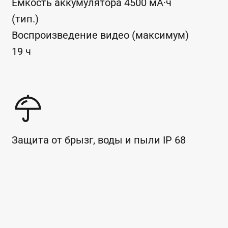
Емкость аккумулятора
4500
мА·ч
(тип.)
Воспроизведение видео (максимум)
19
ч
Защита от брызг, воды и пыли
IP
68