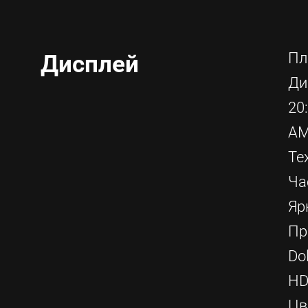
Пл
Дисплей
Ди
20
AM
Те
Ча
Яр
Пр
Do
HD
Цв