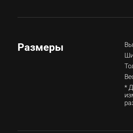
Вы
Размеры
Ши
То
Вес
* 
из
ра