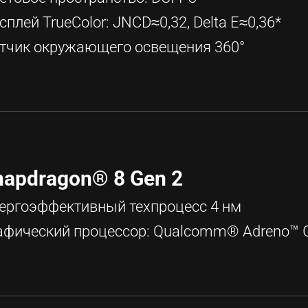
сплей TrueColor: JNCD≈0,32, Delta E≈0,36*
тчик окружающего освещения 360°
napdragon® 8 Gen 2
ергоэффективный техпроцесс 4 нм
афический процессор: Qualcomm® Adreno™