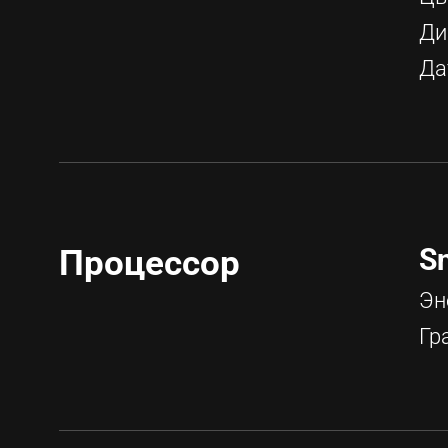
Ди
Да
S
Процессор
Эн
Гр