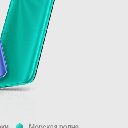
рки
Морская волна