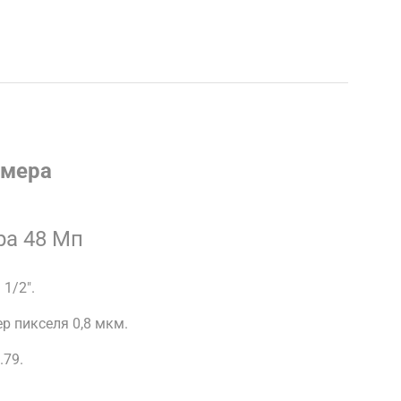
амера
ра 48 Мп
1/2".
мер пикселя 0,8 мкм.
.79.