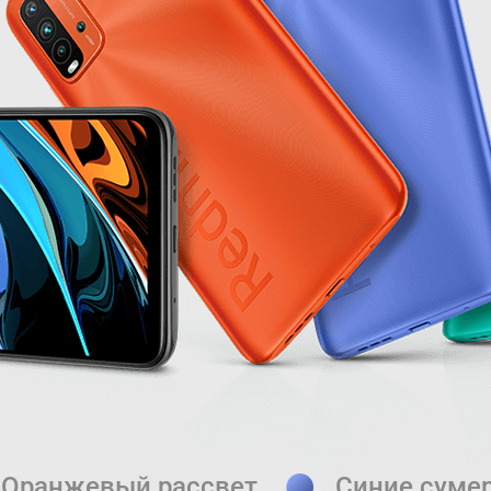
Оранжевый рассвет
Синие суме