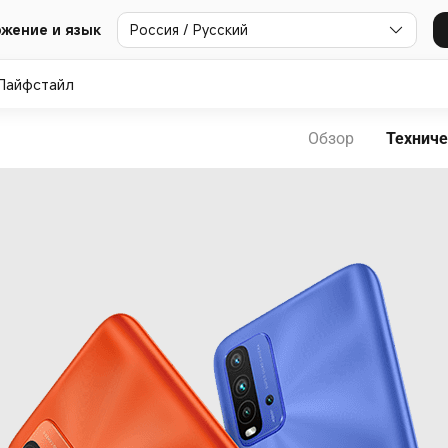
Россия / Русский
жение и язык
Лайфстайл
Обзор
Техниче