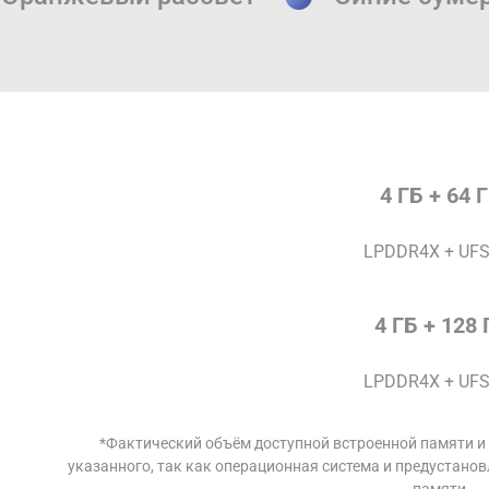
4 ГБ + 64 
LPDDR4X + UFS
4 ГБ + 128 
LPDDR4X + UFS
*Фактический объём доступной встроенной памяти и
указанного, так как операционная система и предустано