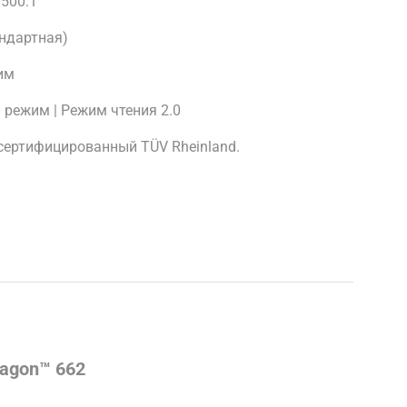
1500:1
андартная)
им
 режим | Режим чтения 2.0
 сертифицированный TÜV Rheinland.
.
agon™ 662