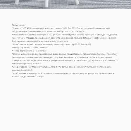
Примечания:
*Яркость 1300 ANSI-люмен, цветовой охват свыше 100% Rec.709. Протестировано Шэньчжэньской 
академией метрологии и контроля качества. Номер отчета: WT203200760.
*Максимальный размер проекции — 200 дюймов. Рекомедуемый размер проекции — от 60 до 120 дюймов. 
Расстояние и площадь проецирования рассчитаны на основе приблизительных теоретических значений. 
Фактические значения могут незначительно отличаться.
*Калибровку и калибровочные тесты выполнил звукорежиссёр Mi TV Ван Фу Юй.
*Номер сертификата Dolby: #613954
*Номер сертификата DTS: C237603
*Если не указано иное, все приведённые выше данные предоставлены лабораторией Formovie. Поскольку 
физические среды не совсем одинаковы, тестовые данные могут отличаться от фактических данных.
*Google Ассистент недоступен в некоторых регионах и на некоторых языках. Доступность служб зависит от 
выбранного региона и языка.

*Google, Google Play Маркет, YouTube, Android TV и другие связанные логотипы являются товарными 
знаками Google LLC.
*Изображения и видео на этой странице предназначены только для демонстрации и могут не являться 
точным представлением товара.
Drag down to fresh