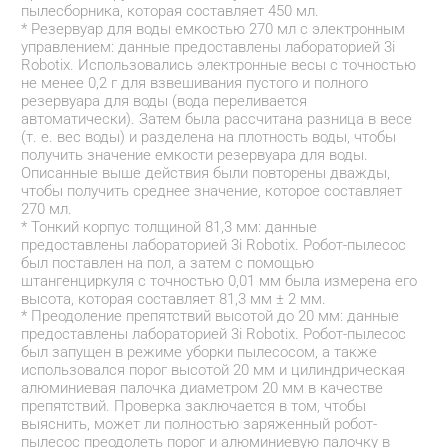
пылесборника, которая составляет 450 мл.
* Резервуар для воды емкостью 270 мл с электронным 
управлением: данные предоставлены лабораторией 3i 
Robotix. Использовались электронные весы с точностью 
не менее 0,2 г для взвешивания пустого и полного 
резервуара для воды (вода переливается 
автоматически). Затем была рассчитана разница в весе 
(т. е. вес воды) и разделена на плотность воды, чтобы 
получить значение емкости резервуара для воды. 
Описанные выше действия были повторены дважды, 
чтобы получить среднее значение, которое составляет 
270 мл.
* Тонкий корпус толщиной 81,3 мм: данные 
предоставлены лабораторией 3i Robotix. Робот-пылесос 
был поставлен на пол, а затем с помощью 
штангенциркуля с точностью 0,01 мм была измерена его 
высота, которая составляет 81,3 мм ± 2 мм.
* Преодоление препятствий высотой до 20 мм: данные 
предоставлены лабораторией 3i Robotix. Робот-пылесос 
был запущен в режиме уборки пылесосом, а также 
использовался порог высотой 20 мм и цилиндрическая 
алюминиевая палочка диаметром 20 мм в качестве 
препятствий. Проверка заключается в том, чтобы 
выяснить, может ли полностью заряженный робот-
пылесос преодолеть порог и алюминиевую палочку в 