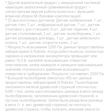
* Другой аналогичный продукт с инерционной системой 
навигации: аналогичный сравниваемый продукт — 
отечественная версия робота-пылесоса с функцией 
влажной уборки Mi (базовая комплектация).
* 25 высокоточных датчиков: Датчик изображения, 1 шт., 
датчик стен, 2 шт., инфракрасный датчик, 7 шт., датчик 
стыковки с док-станцией, 4 шт., датчик падения, 4 шт., 
датчик столкновений, 2 шт., датчик пылесборника, 1 шт., 
датчик резервуара для воды, 1 шт., датчик мебельного 
колеса, 1 шт., датчик скорости колес, 2 шт.
* Мощность всасывания 2200 Па: данные предоставлены 
лабораторией 3i Robotix. Когда робот-пылесос полностью 
заряжен и напряжение аккумулятора превышает или 
равно 16,5 В, заклейте всасывающее отверстие 
пластилином, затем измерьте и запишите максимальное 
значение статического давления всасывающего 
отверстия в турборежиме. Результат составляет 2200 Па.
* Большой пылесборник емкостью 450 мл: данные 
предоставлены лабораторией 3i Robotix. Пылесборник 
заполнялся мелкой древесной стружкой плотностью 
0,081 г/мл, затем рассчитывалась разница в весе между 
пылесборником, заполненным древесной стружкой, и 
пустым пылесборником. Затем была разделена разница 
в весе (т. е. вес древесной стружки) на плотность 
древесной стружки, чтобы получить значение емкости 