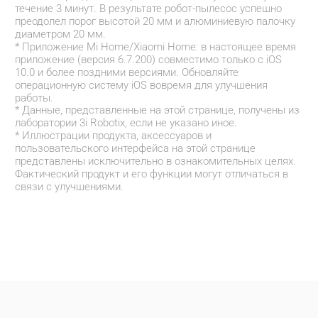
течение 3 минут. В результате робот-пылесос успешно 
преодолел порог высотой 20 мм и алюминиевую палочку 
диаметром 20 мм.
* Приложение Mi Home/Xiaomi Home: в настоящее время 
приложение (версия 6.7.200) совместимо только с iOS 
10.0 и более поздними версиями. Обновляйте 
операционную систему iOS вовремя для улучшения 
работы.
* Данные, представленные на этой странице, получены из 
лаборатории 3i Robotix, если не указано иное.
* Иллюстрации продукта, аксессуаров и 
пользовательского интерфейса на этой странице 
представлены исключительно в ознакомительных целях. 
Фактический продукт и его функции могут отличаться в 
связи с улучшениями.
Drag down to fresh