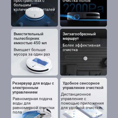
пространствах с 
очистка полов
большим 
количеством деталей
Вместительный 
Зигзагообразный 
пылесборник 
маршрут
емкостью 450 мл
Более эффективная 
Вмещает больше 
очистка
мусора за один раз
Резервуар для воды с 
Удобное сенсорное 
электронным 
управление очисткой
управлением
Дистанционное 
Равномерная подача 
управление с 
воды для 
помощью приложения 
равномерной очистки 
для удобной очистки
пола