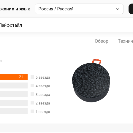
Россия / Русский
жение и язык
Лайфстайл
Обзор
Технич
ы
21
5
звезда
4
звезда
3
звезда
2
звезда
1
звезда