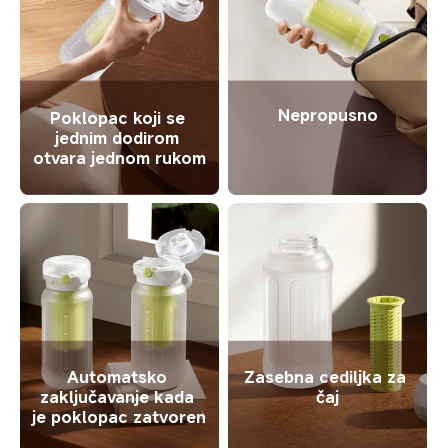
Nepropusno
Poklopac koji se 
jednim dodirom 
otvara jednom rukom
Automatsko 
Zasebna cediljka za 
zaključavanje kada 
čaj
je poklopac zatvoren