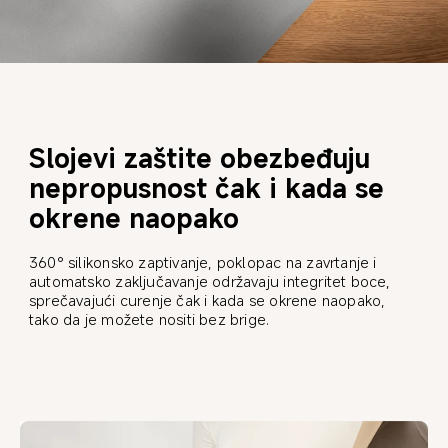
Slojevi zaštite obezbeđuju 
nepropusnost čak i kada se 
okrene naopako
360° silikonsko zaptivanje, poklopac na zavrtanje i 
automatsko zaključavanje održavaju integritet boce, 
sprečavajući curenje čak i kada se okrene naopako, 
tako da je možete nositi bez brige.