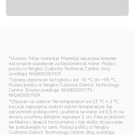
*Uvezen Tritan materijal: Materijal ispunjava kineske 
nacionalne standarde za bezbednost hrane. Podaci 
potiču iz Ningbo Customs Technical Centre, broj 
izveštaja: NH2400001109.
*Opseg otpornosti na toplotu: od -10 °C do +95 °C. 
Podaci potiču iz Ningbo Customs District Technology 
Centre. Brojevi izveštaja: NH2400001175 i 
NH2400001109.
*Otporan na udarce: Na temperaturi od 23 °C ± 2 °C, 
boca je napunjena vodom sobne temperature (sa 
zatvorenim poklopcem) i puštena sa visine od 0,5 m na 
drvenu površinu debljine najmanje 3 cm. Pala je jednom 
vertikalno i dvaput horizontalno i nije došlo do pucanja. 
Ne pokušavajte to sami. Podaci potiču iz Ningbo 
Customs District Technology Centre. Broj izveštaja: 