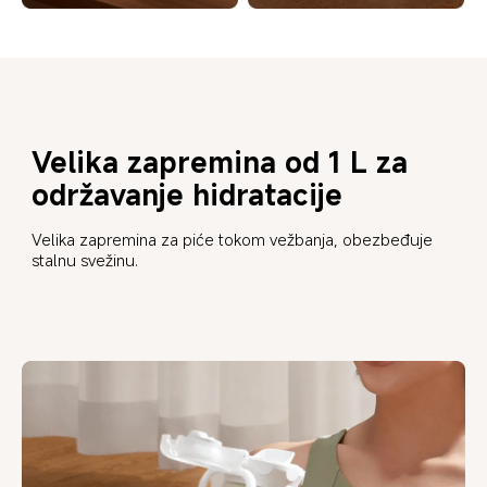
Velika zapremina od 1 L za 
održavanje hidratacije
Velika zapremina za piće tokom vežbanja, obezbeđuje 
stalnu svežinu.