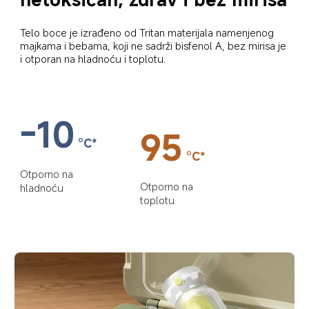
Telo boce je izrađeno od Tritan materijala namenjenog 
majkama i bebama, koji ne sadrži bisfenol A, bez mirisa je 
i otporan na hladnoću i toplotu.
-10
95
°C*
°C*
Otporno na 
Otporno na 
hladnoću
toplotu