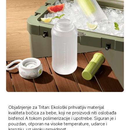
Objašnjenje za Tritan: Ekološki prihvatljiv materijal 
kvaliteta bočica za bebe, koji ne proizvodi niti oslobađa 
bisfenol A tokom polimerizacije i upotrebe. Siguran je i 
pouzdan, otporan na visoke temperature, udarce i 
koroziju, uz visoku providnost.