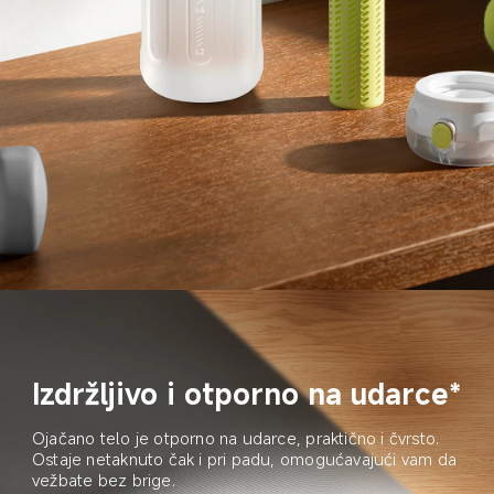
Izdržljivo i otporno na udarce*
Ojačano telo je otporno na udarce, praktično i čvrsto. 
Ostaje netaknuto čak i pri padu, omogućavajući vam da 
vežbate bez brige.