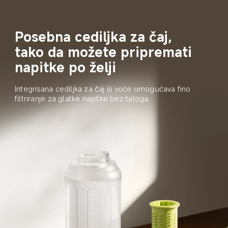
Posebna cediljka za čaj, 
tako da možete pripremati 
napitke po želji
Integrisana cediljka za čaj ili voće omogućava fino 
filtriranje za glatke napitke bez taloga.