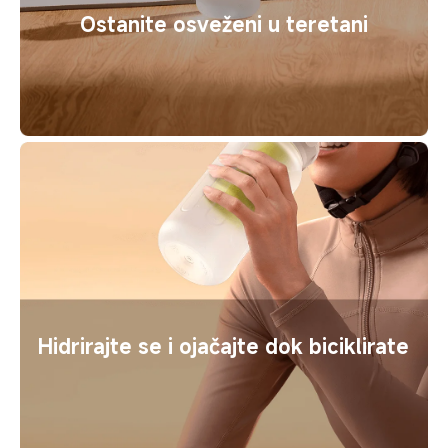
Ostanite osveženi u teretani
Hidriraјte se i ojačajte dok biciklirate