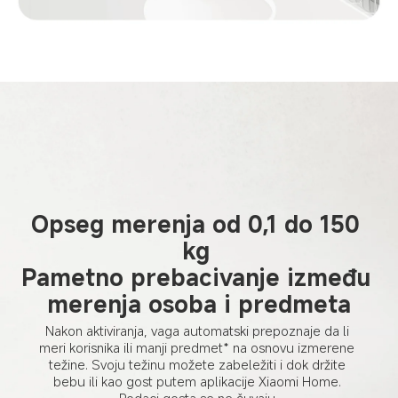
Opseg merenja od 0,1 do 150 
kg 

Pametno prebacivanje između 
merenja osoba i predmeta
Nakon aktiviranja, vaga automatski prepoznaje da li 
meri korisnika ili manji predmet* na osnovu izmerene 
težine. Svoju težinu možete zabeležiti i dok držite 
bebu ili kao gost putem aplikacije Xiaomi Home. 