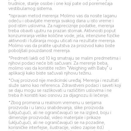
trudnice, starije osobe i one koji pate od poremećaja 
vestibularnog sistema.
*Ispravan metod merenja: Molimo vas da nosite laganu 
odeću i obavljate merenja svakog dana u isto vreme i 
pod istim uslovima. Za najpreciznije podatke, merenja 
treba obaviti ujutru na prazan stomak. Aktivnosti poput 
konzumiranja velike količine vode, jela, intenzivne fizičke 
aktivnosti i tuširanja mogu uticati na rezultate merenja. 
Molimo vas da pratite uputstva za proizvod kako biste 
poboljšali pouzdanost merenja.
*Predmeti lakši od 10 kg smatraju se malim predmetima i 
njihovi podaci neće biti sačuvani. Za merenje beba, 
molimo vas da koristite režim "Weighing with Baby" u 
aplikaciji kako biste sačuvali njihovu težinu.
*Ovaj proizvod nije medicinski uređaj. Merenja i rezultati 
služe samo kao referenca. Zdravstveni podaci i saveti koji 
se daju mogu se razlikovati u različitim uslovima i ne 
treba ih koristiti kao osnovu za dijagnozu ili lečenje.
*Zbog promena u realnom vremenu u serijama 
proizvoda i u lancu snabdevanja, slike proizvoda 
(uključujući, ali ne ograničavajući se na izgled, boju i 
dimenzije proizvoda), video materijale i prikaze 
(uključujući, ali ne ograničavajući se na pozadine, 
korisničke interfejse, ilustracije, video zapise itd.) 