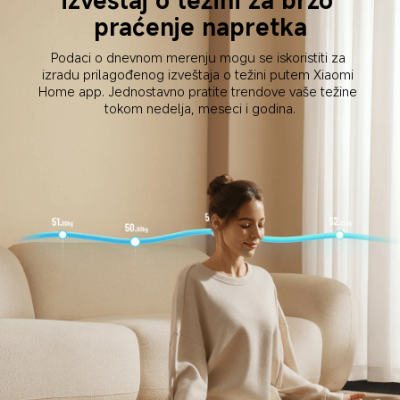
praćenje napretka
Podaci o dnevnom merenju mogu se iskoristiti za 
izradu prilagođenog izveštaja o težini putem Xiaomi 
Home app. Jednostavno pratite trendove vaše težine 
tokom nedelja, meseci i godina.