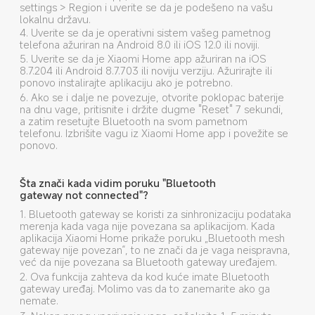
settings > Region i uverite se da je podešeno na vašu 
lokalnu državu.
4. Uverite se da je operativni sistem vašeg pametnog 
telefona ažuriran na Android 8.0 ili iOS 12.0 ili noviji.
5. Uverite se da je Xiaomi Home app ažuriran na iOS 
8.7.204 ili Android 8.7.703 ili noviju verziju. Ažurirajte ili 
ponovo instalirajte aplikaciju ako je potrebno.
6. Ako se i dalje ne povezuje, otvorite poklopac baterije 
na dnu vage, pritisnite i držite dugme "Reset" 7 sekundi, 
a zatim resetujte Bluetooth na svom pametnom 
telefonu. Izbrišite vagu iz Xiaomi Home app i povežite se 
ponovo.
Šta znači kada vidim poruku "Bluetooth 
gateway not connected"?
1. Bluetooth gateway se koristi za sinhronizaciju podataka 
merenja kada vaga nije povezana sa aplikacijom. Kada 
aplikacija Xiaomi Home prikaže poruku „Bluetooth mesh 
gateway nije povezan“, to ne znači da je vaga neispravna, 
već da nije povezana sa Bluetooth gateway uređajem.
2. Ova funkcija zahteva da kod kuće imate Bluetooth 
gateway uređaj. Molimo vas da to zanemarite ako ga 
nemate.