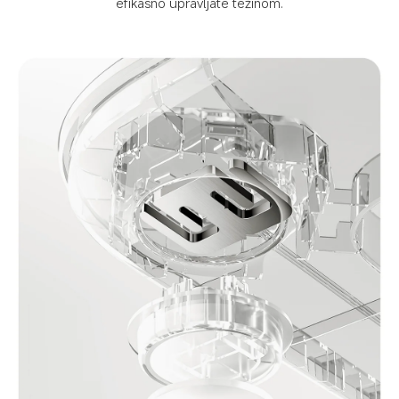
efikasno upravljate težinom.