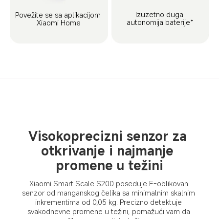
Izuzetno duga 
Povežite se sa aplikacijom 
autonomija baterije*
Xiaomi Home
Visokoprecizni senzor za 
otkrivanje i najmanje 
promene u težini
Xiaomi Smart Scale S200 poseduje E-oblikovan 
senzor od manganskog čelika sa minimalnim skalnim 
inkrementima od 0,05 kg. Precizno detektuje 
svakodnevne promene u težini, pomažući vam da 