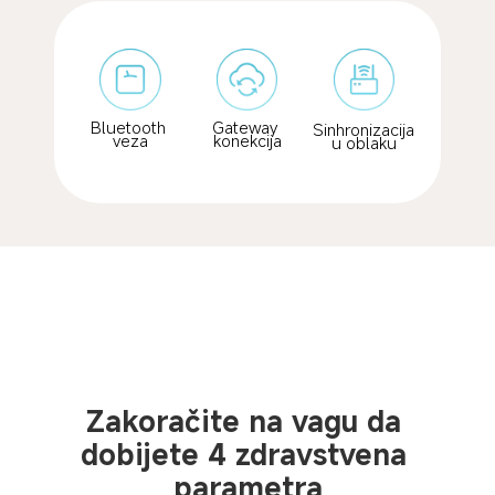
Bluetooth 
Gateway 
Sinhronizacija 
veza
konekcija
u oblaku
Zakoračite na vagu da 
dobijete 4 zdravstvena 
parametra