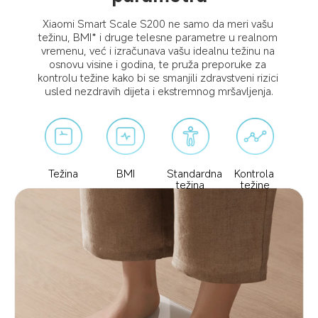
Xiaomi Smart Scale S200 ne samo da meri vašu 
težinu, BMI* i druge telesne parametre u realnom 
vremenu, već i izračunava vašu idealnu težinu na 
osnovu visine i godina, te pruža preporuke za 
kontrolu težine kako bi se smanjili zdravstveni rizici 
usled nezdravih dijeta i ekstremnog mršavljenja.
Težina
BMI
Standardna 
Kontrola 
težina
težine