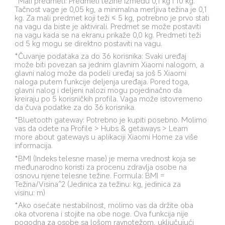
*Mali predmeti: Predmeti težine između 0,1 kg i 10 kg. 
Tačnost vage je 0,05 kg, a minimalna merljiva težina je 0,1 
kg. Za mali predmet koji teži ≤ 5 kg, potrebno je prvo stati 
na vagu da biste je aktivirali. Predmet se može postaviti 
na vagu kada se na ekranu prikaže 0,0 kg. Predmeti teži 
od 5 kg mogu se direktno postaviti na vagu.
*Čuvanje podataka za do 36 korisnika: Svaki uređaj 
može biti povezan sa jednim glavnim Xiaomi nalogom, a 
glavni nalog može da podeli uređaj sa još 5 Xiaomi 
naloga putem funkcije deljenja uređaja. Pored toga, 
glavni nalog i deljeni nalozi mogu pojedinačno da 
kreiraju po 5 korisničkih profila. Vaga može istovremeno 
da čuva podatke za do 36 korisnika.
*Bluetooth gateway: Potrebno je kupiti posebno. Molimo 
vas da odete na Profile > Hubs & getaways > Learn 
more about gateways u aplikaciji Xiaomi Home za više 
informacija.
*BMI (Indeks telesne mase) je merna vrednost koja se 
međunarodno koristi za procenu zdravlja osobe na 
osnovu njene telesne težine. Formula: BMI = 
Težina/Visina^2 (Jedinica za težinu: kg, jedinica za 
visinu: m)
*Ako osećate nestabilnost, molimo vas da držite oba 
oka otvorena i stojite na obe noge. Ova funkcija nije 
pogodna za osobe sa lošom ravnotežom, uključujući 