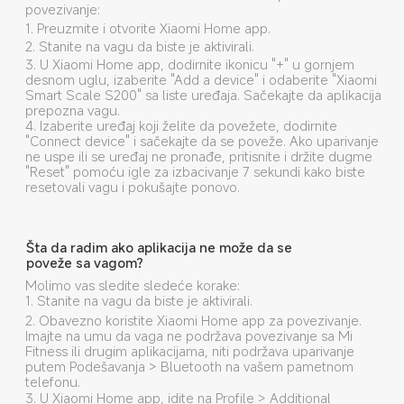
povezivanje:
1. Preuzmite i otvorite Xiaomi Home app.
2. Stanite na vagu da biste je aktivirali.
3. U Xiaomi Home app, dodirnite ikonicu "+" u gornjem 
desnom uglu, izaberite "Add a device" i odaberite "Xiaomi 
Smart Scale S200" sa liste uređaja. Sačekajte da aplikacija 
prepozna vagu.
4. Izaberite uređaj koji želite da povežete, dodirnite 
"Connect device" i sačekajte da se poveže. Ako uparivanje 
ne uspe ili se uređaj ne pronađe, pritisnite i držite dugme 
"Reset" pomoću igle za izbacivanje 7 sekundi kako biste 
resetovali vagu i pokušajte ponovo.
Šta da radim ako aplikacija ne može da se 
poveže sa vagom?
Molimo vas sledite sledeće korake:
1. Stanite na vagu da biste je aktivirali.
2. Obavezno koristite Xiaomi Home app za povezivanje. 
Imajte na umu da vaga ne podržava povezivanje sa Mi 
Fitness ili drugim aplikacijama, niti podržava uparivanje 
putem Podešavanja > Bluetooth na vašem pametnom 
telefonu.
3. U Xiaomi Home app, idite na Profile > Additional 