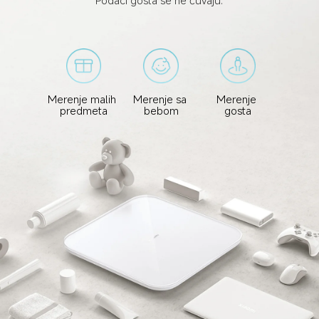
Podaci gosta se ne čuvaju.
Merenje malih 
Merenje sa 
Merenje 
predmeta
bebom
gosta