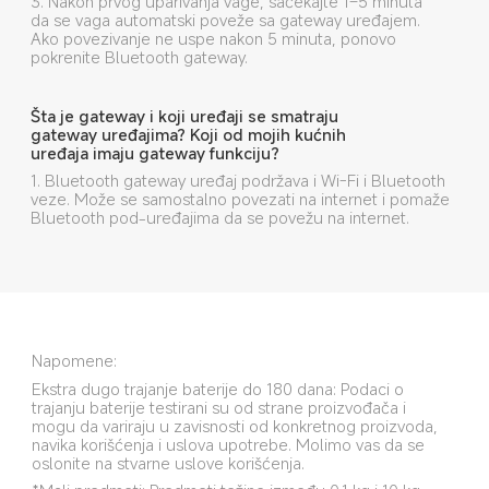
3. Nakon prvog uparivanja vage, sačekajte 1–5 minuta 
da se vaga automatski poveže sa gateway uređajem. 
Ako povezivanje ne uspe nakon 5 minuta, ponovo 
pokrenite Bluetooth gateway.
Šta je gateway i koji uređaji se smatraju 
gateway uređajima? Koji od mojih kućnih 
uređaja imaju gateway funkciju?
1. Bluetooth gateway uređaj podržava i Wi-Fi i Bluetooth 
veze. Može se samostalno povezati na internet i pomaže 
Bluetooth pod-uređajima da se povežu na internet.
Napomene:
Ekstra dugo trajanje baterije do 180 dana: Podaci o 
trajanju baterije testirani su od strane proizvođača i 
mogu da variraju u zavisnosti od konkretnog proizvoda, 
navika korišćenja i uslova upotrebe. Molimo vas da se 
oslonite na stvarne uslove korišćenja.