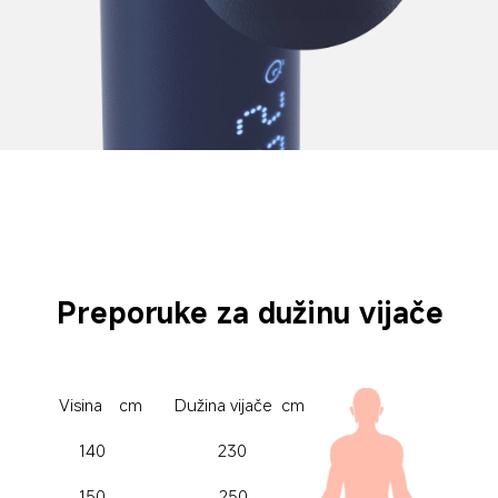
Preporuke za dužinu vijače
cm
cm
Visina
Dužina vijače
140
230
150
250