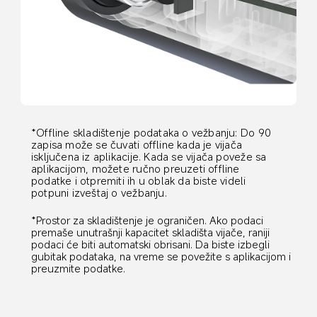
*Offline skladištenje podataka o vežbanju: Do 90 
zapisa može se čuvati offline kada je vijača 
isključena iz aplikacije. Kada se vijača poveže sa 
aplikacijom, možete ručno preuzeti offline 
podatke i otpremiti ih u oblak da biste videli 
potpuni izveštaj o vežbanju.
*Prostor za skladištenje je ograničen. Ako podaci 
premaše unutrašnji kapacitet skladišta vijače, raniji 
podaci će biti automatski obrisani. Da biste izbegli 
gubitak podataka, na vreme se povežite s aplikacijom i 
preuzmite podatke.