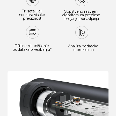
Tri seta Hall 
Sopstveno razvijeni 
senzora visoke 
algoritam za precizno 
preciznosti
brojanje ponavljanja
Offline skladištenje 
Analiza podataka 
podataka o vežbanju*
o prekidima