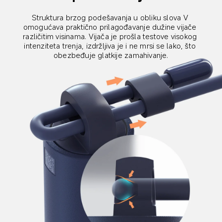
Struktura brzog podešavanja u obliku slova V 
omogućava praktično prilagođavanje dužine vijače 
različitim visinama. Vijača je prošla testove visokog 
intenziteta trenja, izdržljiva je i ne mrsi se lako, što 
obezbeđuje glatkije zamahivanje.