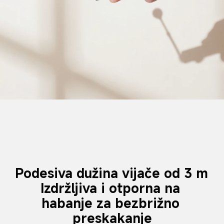
Podesiva dužina vijače od 3 m
Izdržljiva i otporna na 
habanje za bezbrižno 
preskakanje