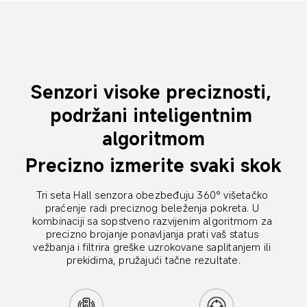
Senzori visoke preciznosti, 
podržani inteligentnim 
algoritmom
Precizno izmerite svaki skok
Tri seta Hall senzora obezbeđuju 360° višetačko 
praćenje radi preciznog beleženja pokreta. U 
kombinaciji sa sopstveno razvijenim algoritmom za 
precizno brojanje ponavljanja prati vaš status 
vežbanja i filtrira greške uzrokovane saplitanjem ili 
prekidima, pružajući tačne rezultate.