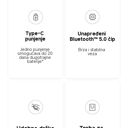
Type-C 
Unapređeni 
punjenje
Bluetooth™ 5.0 čip
Jedno punjenje 
Brza i stabilna 
omogućava do 20 
veza
dana dugotrajne 
baterije*