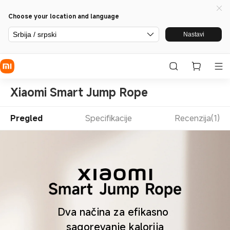
Choose your location and language
Srbija / srpski
Nastavi
Xiaomi Smart Jump Rope
Pregled
Specifikacije
Recenzija(1)
Dva načina za efikasno 
sagorevanje kalorija