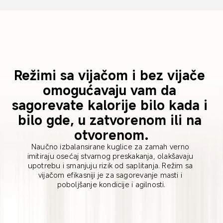
Režimi sa vijačom i bez vijače 
omogućavaju vam da 
sagorevate kalorije bilo kada i 
bilo gde, u zatvorenom ili na 
otvorenom.
Naučno izbalansirane kuglice za zamah verno 
imitiraju osećaj stvarnog preskakanja, olakšavaju 
upotrebu i smanjuju rizik od saplitanja. Režim sa 
vijačom efikasniji je za sagorevanje masti i 
poboljšanje kondicije i agilnosti.