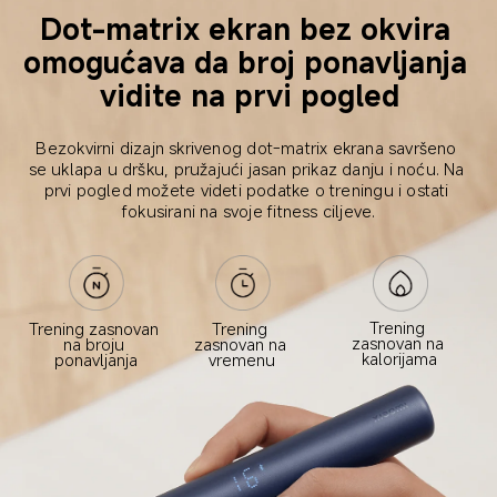
Dot-matrix ekran bez okvira 
omogućava da broj ponavljanja 
vidite na prvi pogled
Bezokvirni dizajn skrivenog dot-matrix ekrana savršeno 
se uklapa u dršku, pružajući jasan prikaz danju i noću. Na 
prvi pogled možete videti podatke o treningu i ostati 
fokusirani na svoje fitness ciljeve.
Trening 
Trening zasnovan 
Trening 
zasnovan na 
na broju 
zasnovan na 
kalorijama
ponavljanja
vremenu