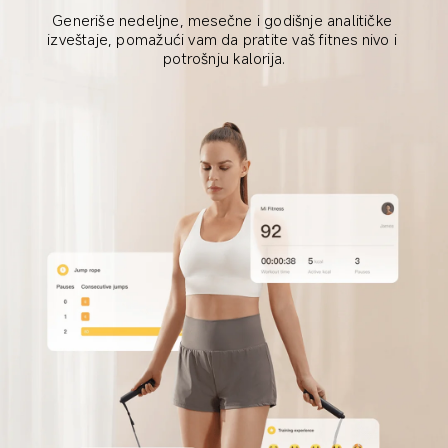
Generiše nedeljne, mesečne i godišnje analitičke 
izveštaje, pomažući vam da pratite vaš fitnes nivo i 
potrošnju kalorija.