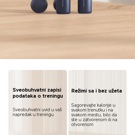
Sveobuhvatni zapisi 
Režimi sa i bez užeta
podataka o treningu
Sagorevajte kalorije u 
Sveobuhvatni uvid u vaš 
svakom trenutku i na 
napredak u treningu
svakom mestu, bilo da 
ste u zatvorenom ili na 
otvorenom