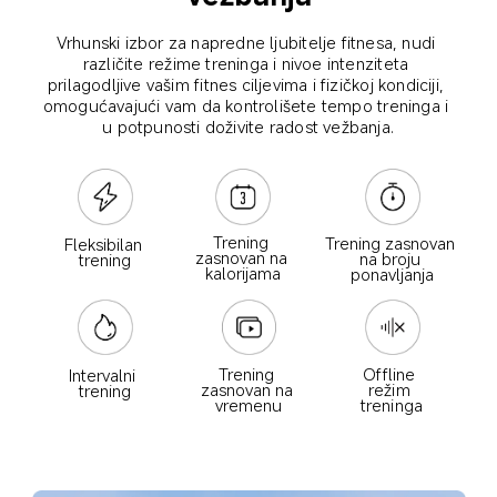
Vrhunski izbor za napredne ljubitelje fitnesa, nudi 
različite režime treninga i nivoe intenziteta 
prilagodljive vašim fitnes ciljevima i fizičkoj kondiciji, 
omogućavajući vam da kontrolišete tempo treninga i 
u potpunosti doživite radost vežbanja.
Trening 
Trening zasnovan 
Fleksibilan 
zasnovan na 
na broju 
trening
kalorijama
ponavljanja
Offline 
Trening 
Intervalni 
režim 
zasnovan na 
trening
treninga
vremenu