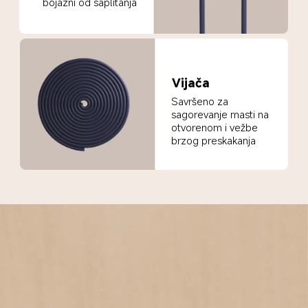
bojazni od saplitanja
Vijača
Savršeno za 
sagorevanje masti na 
otvorenom i vežbe 
brzog preskakanja