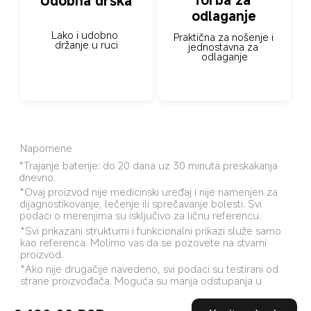
Torba za 
Udobna drška
odlaganje
Lako i udobno 
Praktična za nošenje i 
držanje u ruci
jednostavna za 
odlaganje
Napomene
*Trajanje baterije: do 20 dana uz 30 minuta preskakanja 
dnevno.
*Ovaj proizvod nije medicinski uređaj i nije namenjen za 
dijagnostikovanje, lečenje ili sprečavanje bolesti. Svi 
podaci o merenjima su isključivo za ličnu referencu.
*Svi prikazani strukturni i funkcionalni prikazi služe samo 
kao referenca. Molimo vas da se pozovete na stvarni 
proizvod.
*Ako nije drugačije navedeno, svi podaci su testirani od 
strane proizvođača. Moguća su manja odstupanja u 
podacima usled objektivnih faktora okruženja.