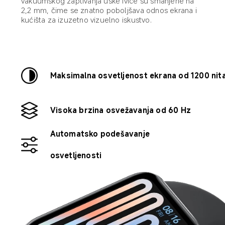
vakuumskog zaptivanja uske ivice su smanjene na 
2,2 mm, čime se znatno poboljšava odnos ekrana i 
kućišta za izuzetno vizuelno iskustvo.
Maksimalna osvetljenost ekrana od 1200 nit
Visoka brzina osvežavanja od 60 Hz
Automatsko podešavanje 
osvetljenosti