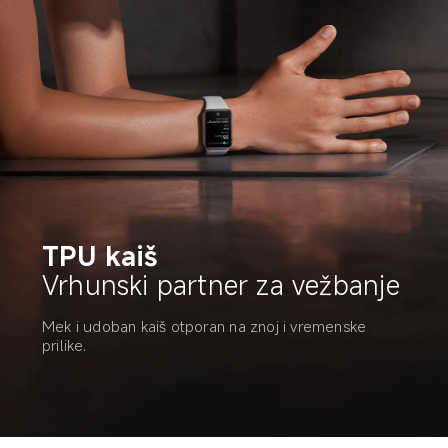
TPU kaiš
Vrhunski partner za vežbanje
Mek i udoban kaiš otporan na znoj i vremenske 
prilike.