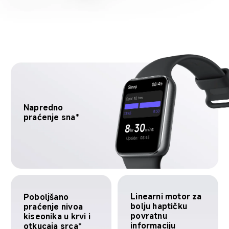
Napredno 
praćenje sna*
Linearni motor za 
Poboljšano 
bolju haptičku 
praćenje nivoa 
povratnu 
kiseonika u krvi i 
informaciju
otkucaja srca*