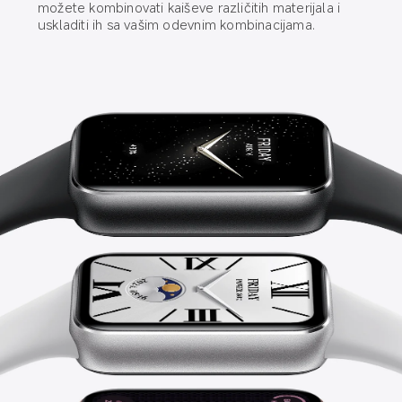
možete kombinovati kaiševe različitih materijala i 
uskladiti ih sa vašim odevnim kombinacijama.