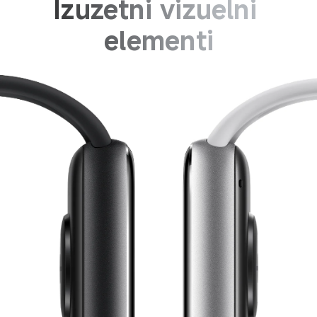
Izuzetni vizuelni 
elementi