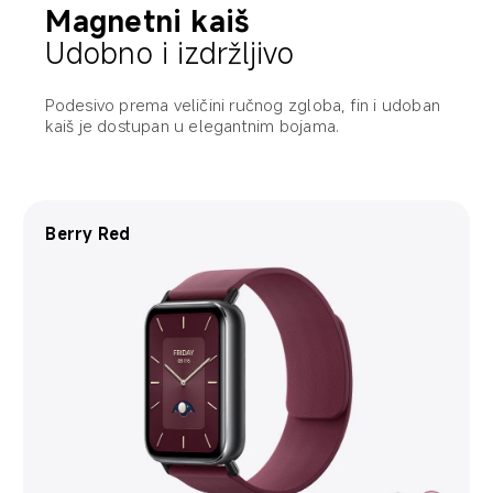
Magnetni kaiš
Udobno i izdržljivo
Podesivo prema veličini ručnog zgloba, fin i udoban 
kaiš je dostupan u elegantnim bojama.
Khaki Brown