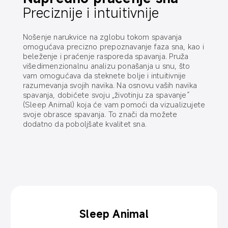
Preciznije i intuitivnije
Nošenje narukvice na zglobu tokom spavanja 
omogućava precizno prepoznavanje faza sna, kao i 
beleženje i praćenje rasporeda spavanja. Pruža 
višedimenzionalnu analizu ponašanja u snu, što 
vam omogućava da steknete bolje i intuitivnije 
razumevanja svojih navika. Na osnovu vaših navika 
spavanja, dobićete svoju „životinju za spavanje“ 
(Sleep Animal) koja će vam pomoći da vizualizujete 
svoje obrasce spavanja. To znači da možete 
dodatno da poboljšate kvalitet sna.
Analiza sna