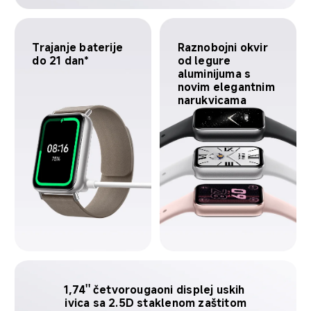
Trajanje baterije 
Raznobojni okvir 
do 21 dan*
od legure 
aluminijuma s 
novim elegantnim 
narukvicama
1,74'' četvorougaoni displej uskih 
ivica sa 2.5D staklenom zaštitom