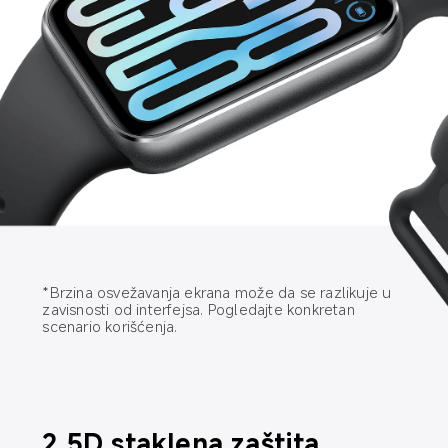
*Brzina osvežavanja ekrana može da se razlikuje u 
zavisnosti od interfejsa. Pogledajte konkretan 
scenario korišćenja.
2.5D staklena zaštita