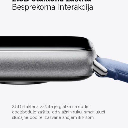
Besprekorna interakcija
2.5D staklena zaštita je glatka na dodir i 
obezbeđuje zaštitu od vlažnih ruku, smanjujući 
slučajne dodire izazvane znojem ili kišom.