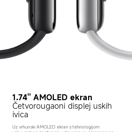
1.74'' AMOLED ekran
Četvorougaoni displej uskih 
ivica
Uz vrhunski AMOLED ekran s tehnologijom 