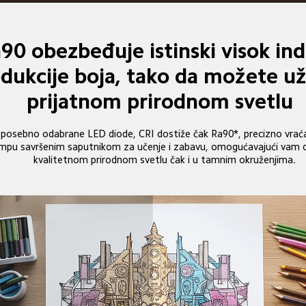
90 obezbeđuje istinski visok ind
dukcije boja, tako da možete uži
prijatnom prirodnom svetlu
i posebno odabrane LED diode, CRI dostiže čak Ra90*, precizno vraća
 lampu savršenim saputnikom za učenje i zabavu, omogućavajući vam d
kvalitetnom prirodnom svetlu čak i u tamnim okruženjima.