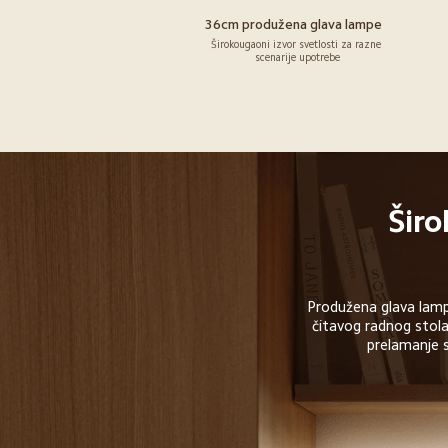
36cm produžena glava lampe
Širokougaoni izvor svetlosti za razne 
scenarije upotrebe
Širo
Produžena glava lamp
čitavog radnog stola
prelamanje s