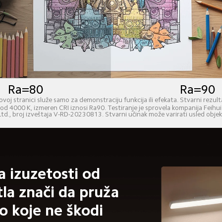
Ra=80
Ra=90
voj stranici služe samo za demonstraciju funkcija ili efekata. Stvarni rezul
 od 4000 K, izmeren CRI iznosi Ra90. Testiranje je sprovela kompanija Feihu
Ltd., broj izveštaja V-RD-20230813. Stvarni učinak može varirati usled objek
 izuzetosti od 
la znači da pruža 
o koje ne škodi 