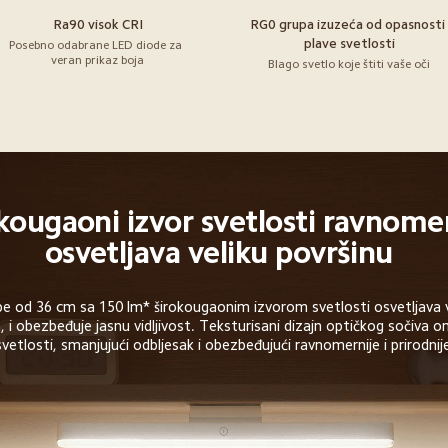
Ra90 visok CRI
RG0 grupa izuzeća od opasnosti
plave svetlosti
Posebno odabrane LED diode za 
veran prikaz boja
Blago svetlo koje štiti vaše oči
kougaoni izvor svetlosti ravnome
osvetljava veliku površinu
e od 36 cm sa 150 lm* širokougaonim izvorom svetlosti osvetljava v
, i obezbeđuje jasnu vidljivost. Teksturisani dizajn optičkog sočiva 
vetlosti, smanjujući odbljesak i obezbeđujući ravnomernije i prirodnije