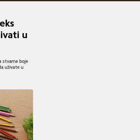
eks 
vati u 
 stvarne boje 
a uživate u 