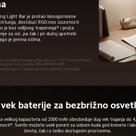
ma
ng Light Bar je prošao biosigurnosne 
titucija, dostižući RG0 nivo izuzetosti 
o je bez vidljivog treperenja* i pruža 
nje za oči, pa čak i pri dužoj upotrebi 
lago je prema očima.
0 izuzetost od plavog svetla potiču iz TÜV SÜD Certification 
Shanghai, broj izveštaja: 083-24999941-000.
reperenja potiču iz kompanije Feihui Lighting Technology 
vek baterije za bezbrižno osvetl
a velikog kapaciteta od 2000 mAh obezbeđuje dug vek trajanja do 4,
nosti*. Svetlo možete uvek poneti sa sobom kuda god krenete i lako 
života, čak i u teško dostupnim prostorima.