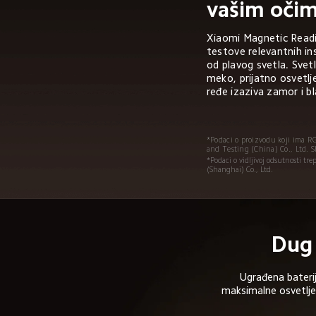
vašim oči
Xiaomi Magnetic Readi
testove relevantnih ins
od plavog svetla. Svetl
meko, prijatno osvetlje
ređe izaziva zamor i b
*Podaci o proizvodu koji ima RG
and Testing (China) Co., Ltd. 
*Podaci o vidljivoj odsutnosti t
(Shanghai) Co., Ltd.
Dug 
Ugrađena baterij
maksimalne osvetlje