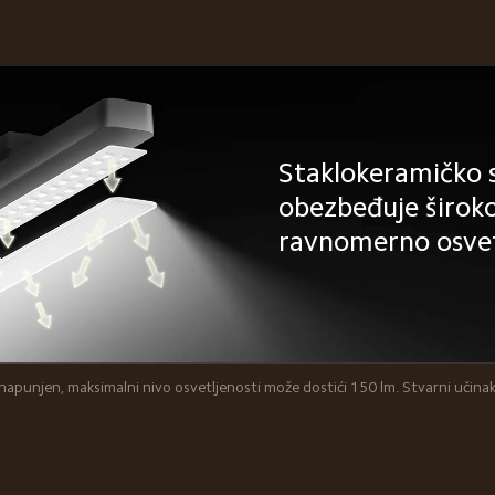
Staklokeramičko s
obezbeđuje široko 
ravnomerno osvet
apunjen, maksimalni nivo osvetljenosti može dostići 150 lm. Stvarni učinak 