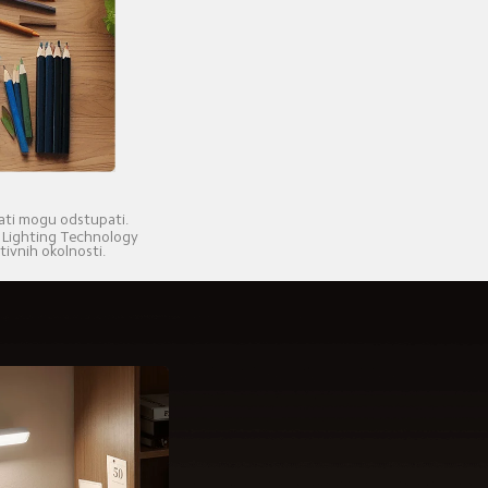
tati mogu odstupati.
i Lighting Technology 
tivnih okolnosti.