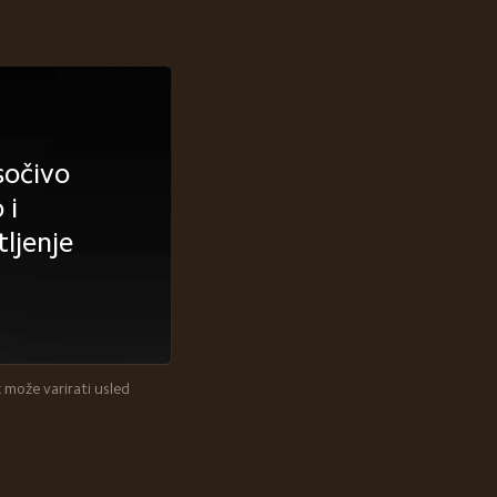
očivo 
i 
ljenje
može varirati usled 