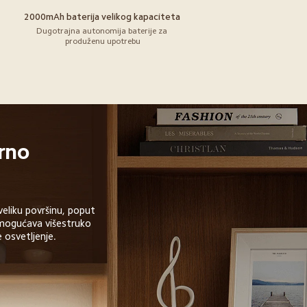
 
2000mAh baterija velikog kapaciteta
Dugotrajna autonomija baterije za 
produženu upotrebu
rno 
eliku površinu, poput 
omogućava višestruko 
 osvetljenje.