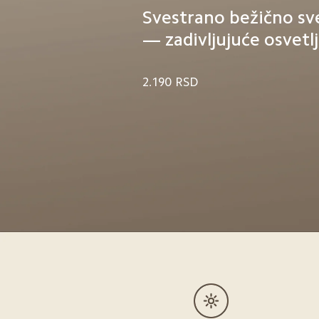
Svestrano bežično sve
— zadivljujuće osvetl
2.190
RSD