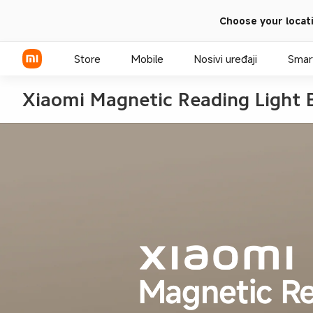
Choose your locat
Store
Mobile
Nosivi uređaji
Smar
Xiaomi Magnetic Reading Light 
Xiaomi serija
Redmi serija
POCO telefoni