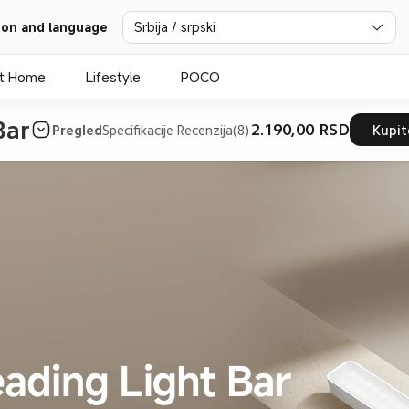
ion and language
Srbija / srpski
t Home
Lifestyle
POCO
Bar
2.190,00 RSD
Pregled
Specifikacije
Recenzija(8)
Kupi