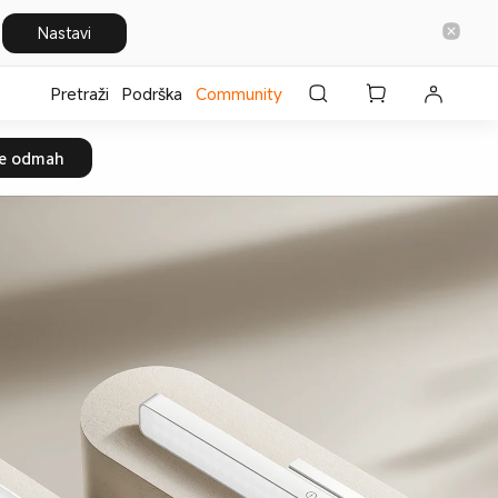
Nastavi
Pretraži
Podrška
Community
te odmah