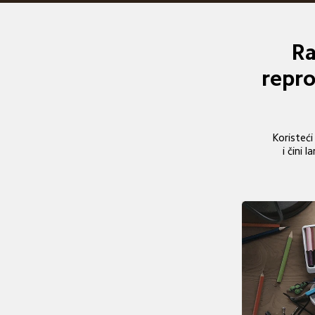
Ra
repro
Koristeć
i čini