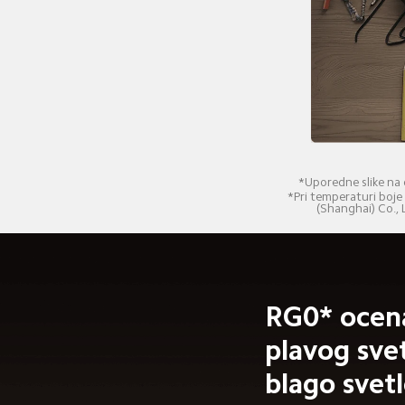
*Uporedne slike na o
*Pri temperaturi boje
(Shanghai) Co., 
RG0* ocena
plavog svet
blago svetl