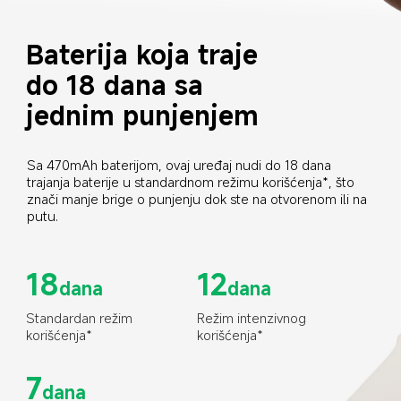
Baterija koja traje 
do 18 dana sa 
jednim punjenjem
Sa 470mAh baterijom, ovaj uređaj nudi do 18 dana 
trajanja baterije u standardnom režimu korišćenja*, što 
znači manje brige o punjenju dok ste na otvorenom ili na 
putu.
18
12
dana
dana
Standardan režim 
Režim intenzivnog 
korišćenja*
korišćenja*
7
dana