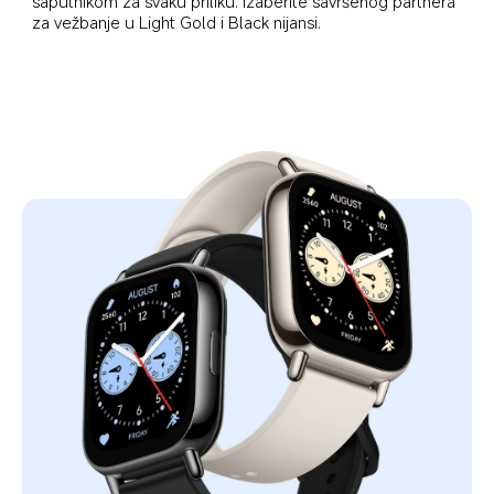
saputnikom za svaku priliku. Izaberite savršenog partnera 
za vežbanje u Light Gold i Black nijansi.