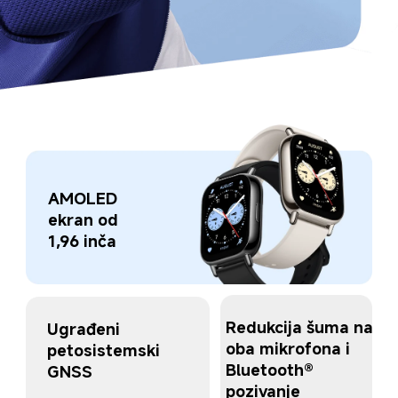
AMOLED 
ekran od 
1,96 inča
Redukcija šuma na 
Ugrađeni 
oba mikrofona i 
petosistemski 
Bluetooth® 
GNSS
pozivanje