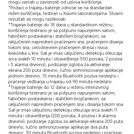
mogu varirati u zavisnosti od uslova korišćenja.
*Podaci o trajanju baterije odnose se na standardan 
režim korišćenja, testiran u Xiaomi laboratorijama. Stvarni 
rezultati se mogu razlikovati.
*Trajanje baterije do 18 dana u standardnom režimu 
korišćenja testirano je sa potpuno napunjenim satom, 
fabričkim postavkama i statičkim brojčanikom, sa 
isključenim naprednim praćenjem sna, praćenjem disanja 
tokom sna, celodnevnim praćenjem stresa i nivoa 
kiseonika u krvi. Sat je imao uključenu detekciju otkucaja 
srca svakih 10 minuta i obaveštenja (100 poruka, 2 poziva 
i 3 alarma dnevno), podizanje zgloba za aktiviranje 
ekrana 200 puta dnevno, ručno sinhronizovanje aplikacije 
jednom dnevno, 15 minuta Bluetooth poziva nedeljno i 
praćenje vežbanja u trajanju od 90 minuta nedeljno.
*Trajanje baterije do 12 dana u režimu intenzivnog 
korišćenja testirano je sa potpuno napunjenim satom, 
fabričkim postavkama i statičkim brojčanikom, sa 
uključenim naprednim praćenjem sna i disanja tokom sna. 
Sat je imao uključenu detekciju otkucaja srca svakih 11 
minuta i obaveštenja (200 poruka, 4 poziva i 4 alarma 
dnevno), podizanje zgloba za aktiviranje ekrana 200 puta 
dnevno, ručno sinhronizovanje aplikacije dva puta 
dnevno, 30 minuta Bluetooth poziva nedeljno i praćenje 