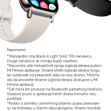
Napomene:
*Standardno ima Black ili Light Gold TPU narukvicu. 
Druge narukvice se moraju kupiti zasebno.
*Preuzmite više fantastičnih opcija izgleda ekrana putem 
Mi Fitness aplikacije. Stvarni efekti izgleda ekrana mogu 
se razlikovati od prikazanih slika na ovoj stranici. Molimo 
vas da proverite stvarne izgleda ekrana dostupne u Mi 
Fitness aplikaciji.
*Sat mora biti povezan na Bluetooth pametnog telefona. 
Glasovni pozivi iz aplikacija trećih strana trenutno nisu 
podržani.
*Podaci o dometu usmerenog prijema zvuka zasnovani 
su na testiranju u Xiaomi laboratorijama. Stvarni rezultati 