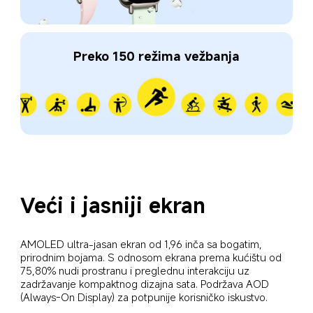
Preko 150 režima vežbanja
Veći i jasniji ekran
AMOLED ultra-jasan ekran od 1,96 inča sa bogatim, 
prirodnim bojama. S odnosom ekrana prema kućištu od 
75,80% nudi prostranu i preglednu interakciju uz 
zadržavanje kompaktnog dizajna sata. Podržava AOD 
(Always-On Display) za potpunije korisničko iskustvo.