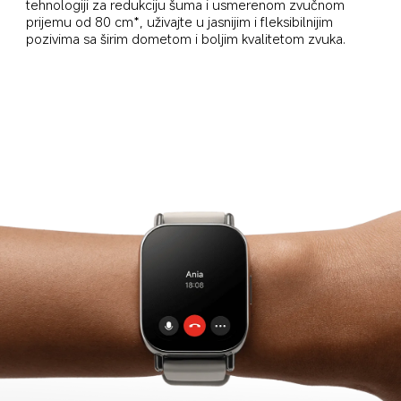
tehnologiji za redukciju šuma i usmerenom zvučnom 
prijemu od 80 cm*, uživajte u jasnijim i fleksibilnijim 
pozivima sa širim dometom i boljim kvalitetom zvuka.