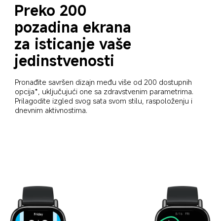
Preko 200 
pozadina ekrana 
za isticanje vaše 
jedinstvenosti
Pronađite savršen dizajn među više od 200 dostupnih 
opcija*, uključujući one sa zdravstvenim parametrima. 
Prilagodite izgled svog sata svom stilu, raspoloženju i 
dnevnim aktivnostima.