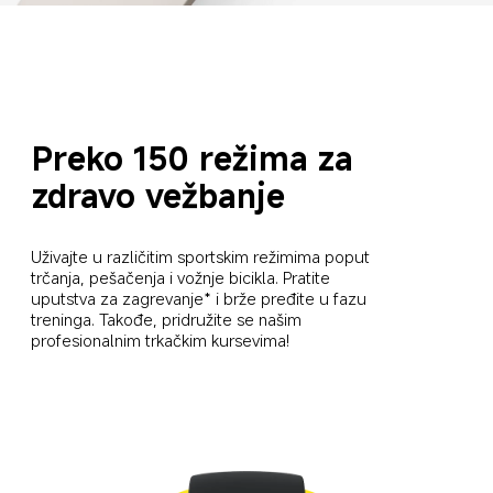
Preko 150 režima za 
zdravo vežbanje
Uživajte u različitim sportskim režimima poput 
trčanja, pešačenja i vožnje bicikla. Pratite 
uputstva za zagrevanje* i brže pređite u fazu 
treninga. Takođe, pridružite se našim 
profesionalnim trkačkim kursevima!