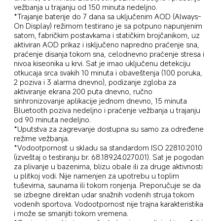
vežbanja u trajanju od 150 minuta nedeljno.
*Trajanje baterije do 7 dana sa uključenim AOD (Always-
On Display) režimom testirano je sa potpuno napunjenim 
satom, fabričkim postavkama i statičkim brojčanikom, uz 
aktiviran AOD prikaz i isključeno napredno praćenje sna, 
praćenje disanja tokom sna, celodnevno praćenje stresa i 
nivoa kiseonika u krvi. Sat je imao uključenu detekciju 
otkucaja srca svakih 10 minuta i obaveštenja (100 poruka, 
2 poziva i 3 alarma dnevno), podizanje zgloba za 
aktiviranje ekrana 200 puta dnevno, ručno 
sinhronizovanje aplikacije jednom dnevno, 15 minuta 
Bluetooth poziva nedeljno i praćenje vežbanja u trajanju 
od 90 minuta nedeljno.
*Uputstva za zagrevanje dostupna su samo za određene 
režime vežbanja.
*Vodootpornost u skladu sa standardom ISO 22810:2010 
(izveštaj o testiranju br. 68.189.24.0270.01). Sat je pogodan 
za plivanje u bazenima, blizu obale ili za druge aktivnosti 
u plitkoj vodi. Nije namenjen za upotrebu u toplim 
tuševima, saunama ili tokom ronjenja. Preporučuje se da 
se izbegne direktan udar snažnih vodenih struja tokom 
vodenih sportova. Vodootpornost nije trajna karakteristika 
i može se smanjiti tokom vremena.