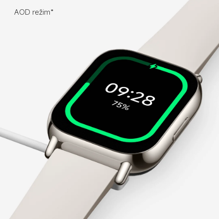
AOD režim*