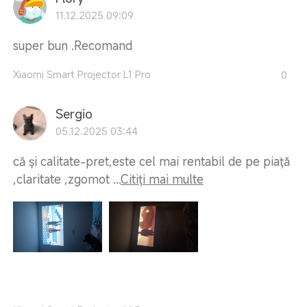
11.12.2025 09:09
super bun .Recomand
Xiaomi Smart Projector L1 Pro
0
Sergio
05.12.2025 03:44
că și calitate-pret,este cel mai rentabil de pe piață
,claritate ,zgomot ...
Citiți mai multe