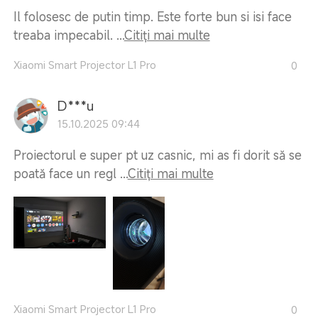
Il folosesc de putin timp. Este forte bun si isi face
treaba impecabil. ...
Citiți mai multe
Xiaomi Smart Projector L1 Pro
0
D***u
15.10.2025 09:44
Proiectorul e super pt uz casnic, mi as fi dorit să se
poată face un regl ...
Citiți mai multe
Xiaomi Smart Projector L1 Pro
0