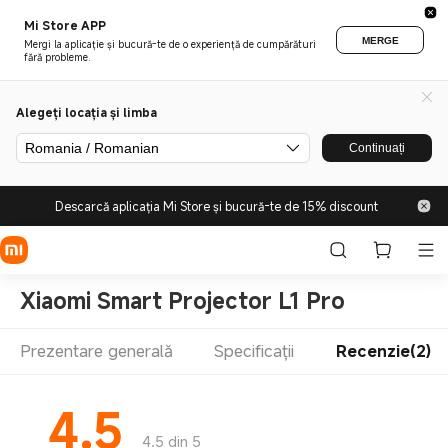
Mi Store APP
MERGE
Mergi la aplicație și bucură-te de o experiență de cumpărături
fără probleme.
Alegeți locația și limba
Romania / Romanian
Continuați
Descarcă aplicația Mi Store și bucură-te de 15% discount
Xiaomi Smart Projector L1 Pro
Prezentare generală
Specificații
Recenzie(2)
4.5
4.5 din 5