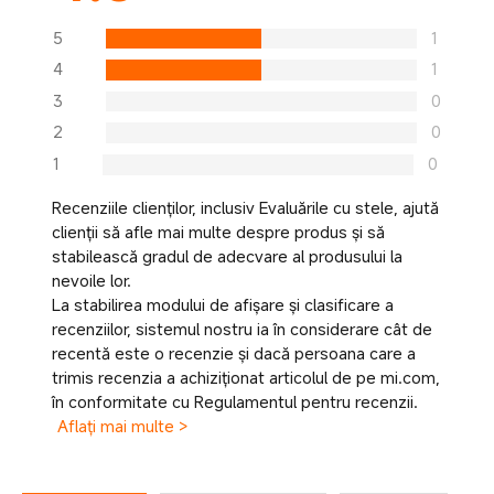
5
1
4
1
3
0
2
0
1
0
Recenziile clienților, inclusiv Evaluările cu stele, ajută
clienții să afle mai multe despre produs și să
stabilească gradul de adecvare al produsului la
nevoile lor.
La stabilirea modului de afișare și clasificare a
recenziilor, sistemul nostru ia în considerare cât de
recentă este o recenzie și dacă persoana care a
trimis recenzia a achiziționat articolul de pe mi.com,
în conformitate cu Regulamentul pentru recenzii.
Aflați mai multe >