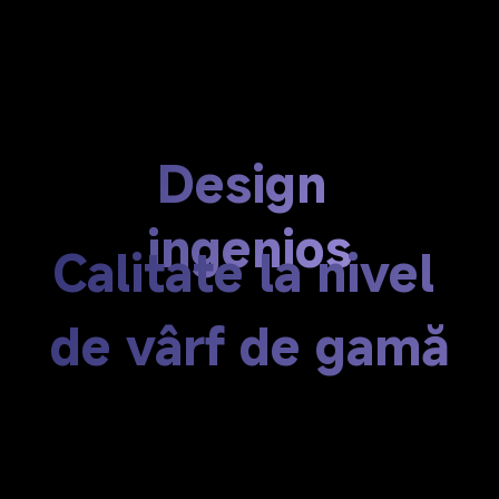
Design 
ingenios
Calitate la nivel 
de vârf de gamă