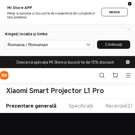
Mi Store APP
MERGE
Mergi la aplicație și bucură-te de o experiență de cumpărături
fără probleme.
Alegeți locația și limba
Romania / Romanian
Continuați
Descarcă aplicația Mi Store și bucură-te de 15% discount
Xiaomi Smart Projector L1 Pro
Prezentare generală
Specificații
Recenzie(2)