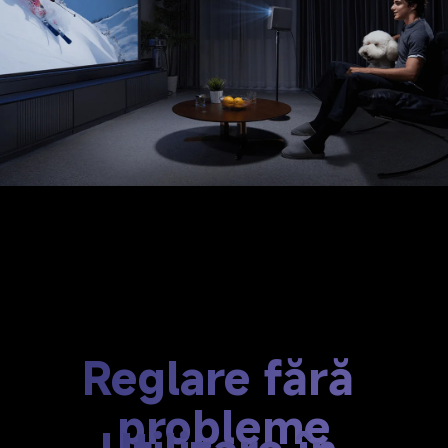
Reglare fără 
probleme