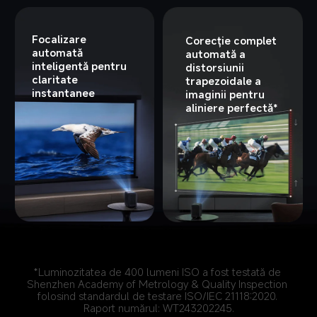
Focalizare 
Corecție complet 
automată 
automată a 
inteligentă pentru 
distorsiunii 
claritate 
trapezoidale a 
instantanee
imaginii pentru 
aliniere perfectă*
*Luminozitatea de 400 lumeni ISO a fost testată de 
Shenzhen Academy of Metrology & Quality Inspection 
folosind standardul de testare ISO/IEC 21118:2020. 
Raport numărul: WT243202245.