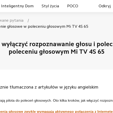
Inteligentny Dom
Styl życia
POCO
Odkryj
wane pytania
/
cenie głosowe w poleceniu głosowym Mi TV 4S 65
eacja
mi
D
Smartwatchy
Seria Redmi
Odkurzacze
Biuro
Smartbandów
Zdrowie i pielęgnacja
Seria POCO
Do kuchni
Słuchawki TW
Spr
b wyłączyć rozpoznawanie głosu i pole
poleceniu głosowym Mi TV 4S 65
znie tłumaczona z artykułów w języku angielskim
ją pilota do poleceń głosowych. Oto kilka kroków, jak włączyć rozpoz
enia głosowe zwykle wymagają aktywnego połączenia z Internetem