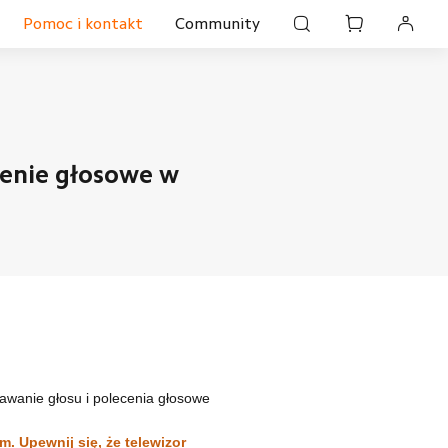
Pomoc i kontakt
Community
S
zęt kuchenny
Warsztat
Tablety
Inteligentne
Oświetlenie
cenie głosowe w
nawanie głosu i polecenia głosowe
. Upewnij się, że telewizor