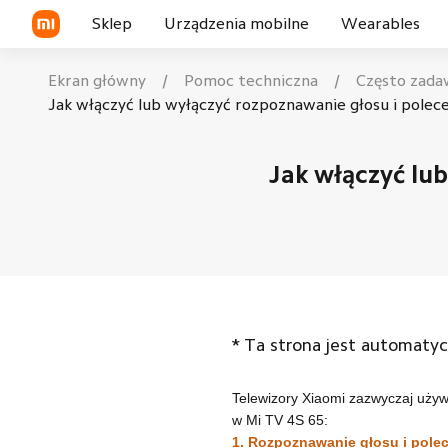
Sklep
Urządzenia mobilne
Wearables
Ekran główny
/
Pomoc techniczna
/
Często zada
Seria Xiaomi
Smartwatchy
Jak włączyć lub wyłączyć rozpoznawanie głosu i pole
Seria Redmi
Smartbandów
Uzdatnianie powietrza
Sport i rekr
Seria Xiao
TVs & AG
Jak włączyć lu
Seria POCO
Słuchawki TWS
Tablety
Bezpieczny dom
*
Ta strona jest automatyc
Telewizory Xiaomi zazwyczaj używa
w Mi TV 4S 65:
1. Rozpoznawanie głosu i polec