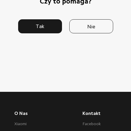
Czy to pomaga?
Tak
Nie
O Nas
Kontakt
Xiaomi
Facebook