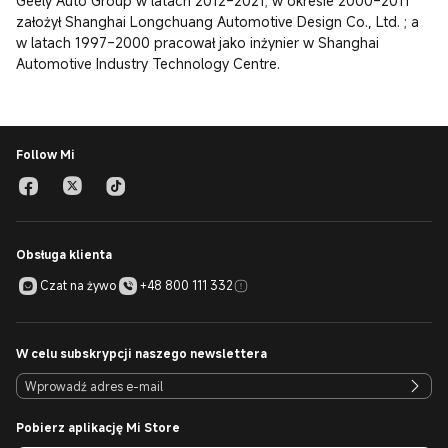
Geely Auto Group w latach 2012–2021; w okresie 2000–2011 
założył Shanghai Longchuang Automotive Design Co., Ltd. ; a 
w latach 1997–2000 pracował jako inżynier w Shanghai 
Automotive Industry Technology Centre.
Follow Mi
Obsługa klienta
Czat na żywo
+48 800 111 332
W celu subskrypcji naszego newslettera
Pobierz aplikację Mi Store