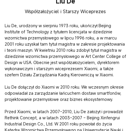
Liu De
Współzałożyciel i Starszy Wiceprezes
Liu De, urodzony w sierpniu 1973 roku, ukończył Beijing 
Institute of Technology z tytułem licencjata w dziedzinie 
wzornictwa przemysłowego w lipcu 1996 roku, a w marcu 
2001 roku uzyskał tam tytuł magistra w zakresie projektowania 
i teorii maszyn. W kwietniu 2010 roku zdobył tytuł magistra w 
dziedzinie wzornictwa przemysłowego w Art Center College of 
Design w USA. Obecnie jest współzałożycielem, dyrektorem 
wykonawczym i starszym wiceprezesem Xiaomi, a także 
szefem Działu Zarządzania Kadrą Kierowniczą w Xiaomi.

Liu De dołączył do Xiaomi w 2010 roku. We wczesnym okresie 
odpowiadał za zarządzanie łańcuchem dostaw smartfonów, 
projektowanie przemysłowe oraz biznes ekosystemowy.

Przed Xiaomi, w latach 2007–2010, Liu De założył i prowadził 
Rethink Concept, a w latach 2003–2007 – Beijing Xinfengrui 
Industrial Design Co., Ltd. W 2001 roku powołał do życia 
Katedrę Wzornictwa Przemysłowego na Uniwersytecie Nauki i 