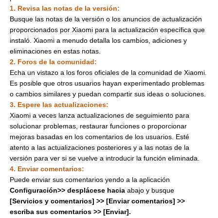
hogar
cocina
ambientale
Community
1. Revisa las notas de la versión:
Todos los productos
Busque las notas de la versión o los anuncios de actualización
Todos los productos
proporcionados por Xiaomi para la actualización específica que
instaló. Xiaomi a menudo detalla los cambios, adiciones y
Compra y conoce
eliminaciones en estas notas.
Serie Xiaomi
Soporte
2. Foros de la comunidad:
Serie REDMI
Echa un vistazo a los foros oficiales de la comunidad de Xiaomi.
Dónde comprar
Términos & condiciones
Es posible que otros usuarios hayan experimentado problemas
Serie POCO
Garantía
T&C
Sobre nosotros
o cambios similares y puedan compartir sus ideas o soluciones.
Wearable
Centro de reparación local
Youtube premium
3. Espere las actualizaciones:
Xiaomi
Hogar inteligente
Xiaomi a veces lanza actualizaciones de seguimiento para
Guía de usuario
Google one premium
Equipo directivo
solucionar problemas, restaurar funciones o proporcionar
Estilo de vida
Libro de Reclamaciones
Spotify premium
Sostenibilidad
mejoras basadas en los comentarios de los usuarios. Esté
Preguntas sobre envío
atento a las actualizaciones posteriores y a las notas de la
Términos & condiciones cuotas
Política de cookies
sin intereses
versión para ver si se vuelve a introducir la función eliminada.
Llámanos: 080009040
Política de privacidad
4. Enviar comentarios:
Política de privacidad E-commerce
Puede enviar sus comentarios yendo a la aplicación
Configuración>> desplácese hacia
abajo y busque
Integridad y cumplimiento
[Servicios y comentarios] >> [Enviar comentarios] >>
Xiaomi HyperOS
escriba sus comentarios >> [
Enviar].