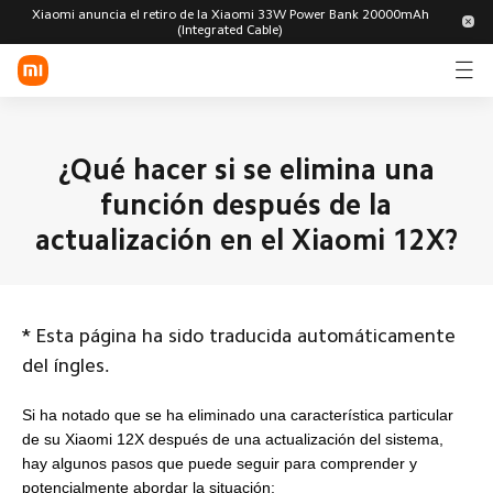
Xiaomi anuncia el retiro de la Xiaomi 33W Power Bank 20000mAh
(Integrated Cable)
Iniciar sesión/Registrarse
Tienda
¿Qué hacer si se elimina una
función después de la
Celular
actualización en el Xiaomi 12X?
Wearable
Hogar inteligente
Serie
Serie
Celulares
Xiaomi
REDMI
POCO
Estilo de vida
*
Esta página ha sido traducida automáticamente
Audífono
Smart
Smart
del íngles.
inalámbrico
Watch
Band
POCO
TV y
Lavadoras
Aspiradora
Tablet
electrodomésticos
Si ha notado que se ha eliminado una característica particular
Explorar
de su Xiaomi 12X después de una actualización del sistema,
Smart Tags
Smart
Todos los productos
Glasses
Soporte
hay algunos pasos que puede seguir para comprender y
potencialmente abordar la situación:
Seguridad para el
Utensilios de
Electrodomést