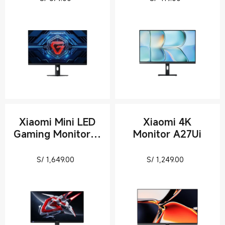
Xiaomi Mini LED
Xiaomi 4K
Gaming Monitor G
Monitor A27Ui
Pro 27i US
Current Price S/ 1649
Current Pri
S/
1,649.00
S/
1,249.00