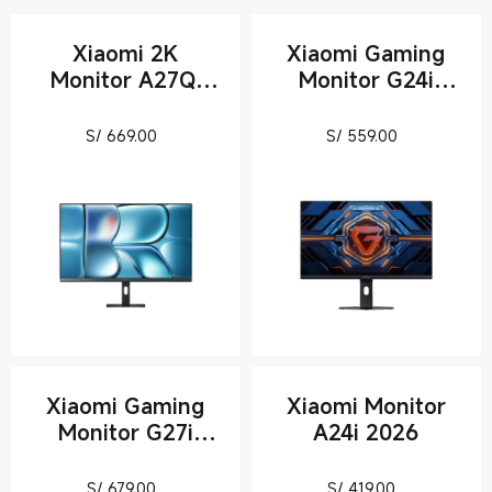
Xiaomi 2K
Xiaomi Gaming
Monitor A27Qi
Monitor G24i
2026
2026
Current Price S/ 669
Current Pri
S/
669.00
S/
559.00
Xiaomi Gaming
Xiaomi Monitor
Monitor G27i
A24i 2026
2026
Current Price S/ 679
Current Pric
S/
679.00
S/
419.00