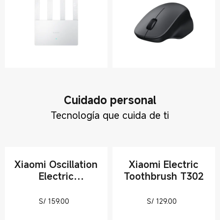
Cuidado personal
Tecnología que cuida de ti
Xiaomi Oscillation
Xiaomi Electric
Electric
Toothbrush T302
Toothbrush Pro
Current Price S/ 159
Current Pric
S/
159.00
S/
129.00