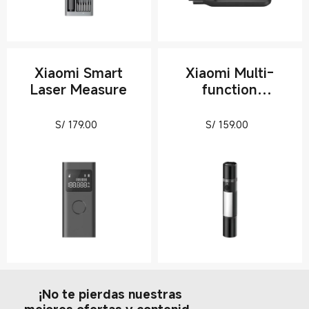
Xiaomi Smart
Xiaomi Multi-
Laser Measure
function
Flashlight
Current Price S/ 179
Current Pric
S/
179.00
S/
159.00
¡No te pierdas nuestras