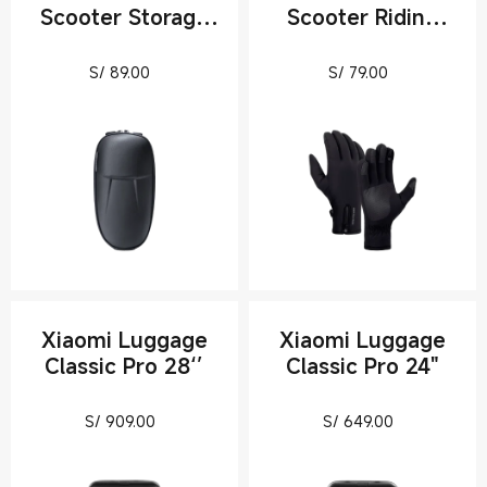
Scooter Storage
Scooter Riding
Bag
Gloves
Current Price S/ 89
Current Pric
S/
89.00
S/
79.00
Xiaomi Luggage
Xiaomi Luggage
Classic Pro 28‘’
Classic Pro 24"
Current Price S/ 909
Current Pri
S/
909.00
S/
649.00