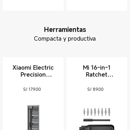
Herramientas
Compacta y productiva
Xiaomi Electric
Mi 16-in-1
Precision
Ratchet
Screwdriver
Screwdriver
Current Price S/ 179
Current Pric
S/
179.00
S/
89.00