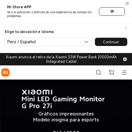
Estilo de Vida | Tienda Oficia
Mi Store APP
IR
Ve a la aplicación y disfruta de una experiencia de compra sin
problemas.
Elige tu ubicación e idioma
Perú / Español
Continuar
Xiaomi anuncia el retiro de la Xiaomi 33W Power Bank 20000mAh
(Integrated Cable)
Gráficos impresionantes
Modelo insignia para esports