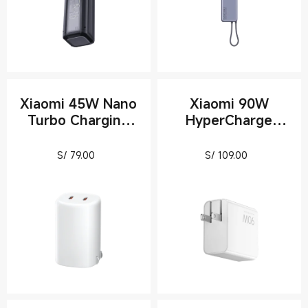
Xiaomi 45W Nano
Xiaomi 90W
Turbo Charging
HyperCharge
Power Adapter
Power Adapter(3-
(2-Port)
Port)
Current Price S/ 79
Current Pric
S/
79.00
S/
109.00