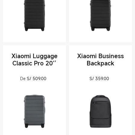
Xiaomi Luggage
Xiaomi Business
Classic Pro 20‘’
Backpack
Current Price S/ 509
Current Pri
De
S/
509.00
S/
359.00