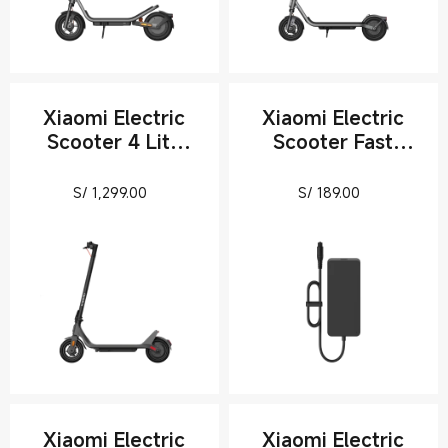
Xiaomi Electric
Xiaomi Electric
Scooter 4 Lite
Scooter Fast
(2nd Gen)
Charger 2
Current Price S/ 1299
Current Pric
S/
1,299.00
S/
189.00
Xiaomi Electric
Xiaomi Electric