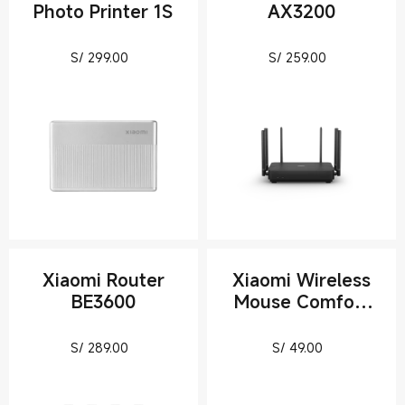
Photo Printer 1S
AX3200
Current Price S/ 299
Current Pri
S/
299.00
S/
259.00
Xiaomi Router
Xiaomi Wireless
BE3600
Mouse Comfort
Edition
Current Price S/ 289
Current Pric
S/
289.00
S/
49.00