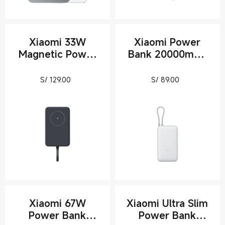
Xiaomi 33W
Xiaomi Power
Magnetic Power
Bank 20000mAh
Bank 10000mAh
(Integrated Cable)
(Integrated Cable)
Current Price S/ 129
Current Pric
S/
129.00
S/
89.00
Xiaomi 67W
Xiaomi Ultra Slim
Power Bank
Power Bank