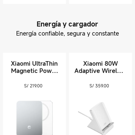
Energía y cargador
Energía confiable, segura y constante
Xiaomi UltraThin
Xiaomi 80W
Magnetic Power
Adaptive Wireless
Bank 5000 15W
Charging Stand
Current Price S/ 219
Current Pri
S/
219.00
S/
359.00