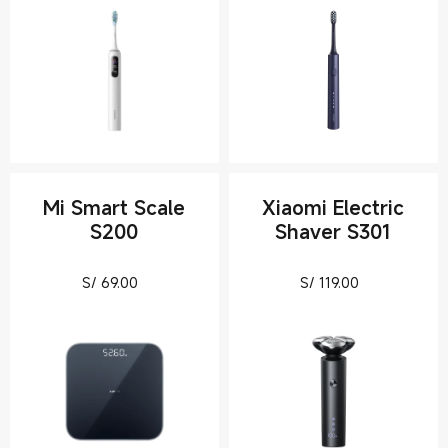
Mi Smart Scale
Xiaomi Electric
S200
Shaver S301
Current Price S/ 69
Current Pric
S/
69.00
S/
119.00