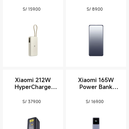
20000 (Integrated
5000mAh
Cable)
Current Price S/ 159
Current Pric
S/
159.00
S/
89.00
Xiaomi 212W
Xiaomi 165W
HyperCharge
Power Bank
Power Bank
10000mAh
25000mAh
Current Price S/ 379
Current Pric
S/
379.00
S/
169.00