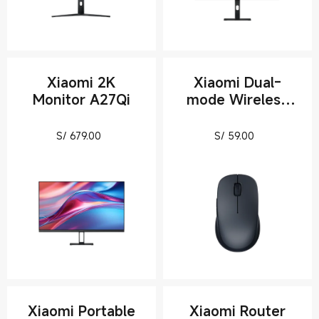
Xiaomi 2K
Xiaomi Dual-
Monitor A27Qi
mode Wireless
Mouse 2
Current Price S/ 679
Current Pric
S/
679.00
S/
59.00
Xiaomi Portable
Xiaomi Router