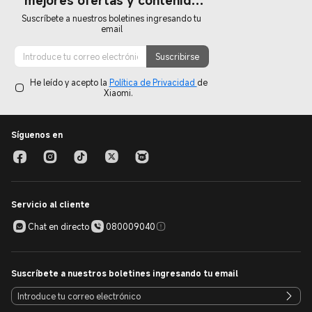
mejores ofertas y contenido
exclusivo! ✨
Suscríbete a nuestros boletines ingresando tu
email
Suscribirse
He leído y acepto la
Política de Privacidad
de
Xiaomi.
Síguenos en
Servicio al cliente
Chat en directo
080009040
Suscríbete a nuestros boletines ingresando tu email