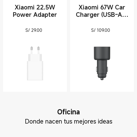
Xiaomi 22.5W
Xiaomi 67W Car
Power Adapter
Charger (USB-A +
Type-C)
Current Price S/ 29
Current Pric
S/
29.00
S/
109.00
Oficina
Donde nacen tus mejores ideas