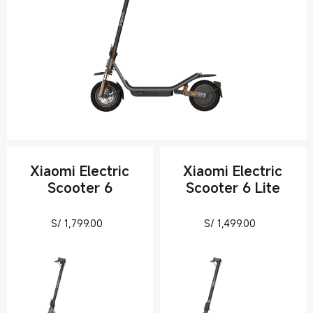
Xiaomi Electric
Xiaomi Electric
Scooter 6
Scooter 6 Lite
Current Price S/ 1799
Current Pri
S/
1,799.00
S/
1,499.00