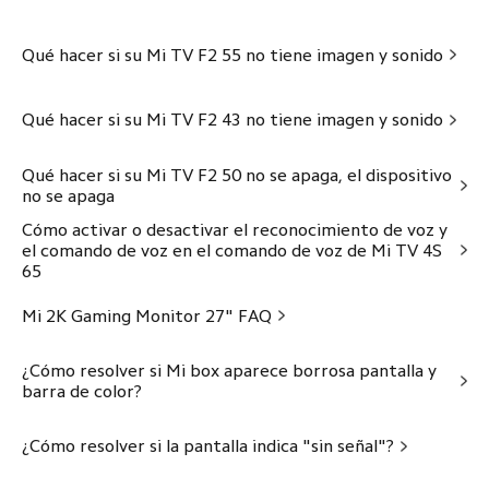
hogar
cocina
ambientale
Community
Todos los productos
Qué hacer si su Mi TV F2 55 no tiene imagen y sonido
Todos los productos
Compra y conoce
Qué hacer si su Mi TV F2 43 no tiene imagen y sonido
Serie Xiaomi
Soporte
Serie REDMI
Dónde comprar
Términos & condiciones
Qué hacer si su Mi TV F2 50 no se apaga, el dispositivo
Serie POCO
no se apaga
Garantía
T&C
Sobre nosotros
Wearable
Cómo activar o desactivar el reconocimiento de voz y
Centro de reparación local
Youtube premium
Xiaomi
el comando de voz en el comando de voz de Mi TV 4S
Hogar inteligente
Guía de usuario
Google one premium
65
Equipo directivo
Estilo de vida
Libro de Reclamaciones
Spotify premium
Sostenibilidad
Mi 2K Gaming Monitor 27" FAQ
Preguntas sobre envío
Términos & condiciones cuotas
Política de cookies
sin intereses
Llámanos: 080009040
Política de privacidad
¿Cómo resolver si Mi box aparece borrosa pantalla y
barra de color?
Política de privacidad E-commerce
Integridad y cumplimiento
¿Cómo resolver si la pantalla indica "sin señal"?
Xiaomi HyperOS