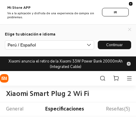
Mi Store APP
IR
Ve a la aplicación y disfruta de una experiencia de compra sin
problemas.
Elige tu ubicación e idioma
Perú / Español
Continuar
Xiaomi anuncia el retiro de la Xiaomi 33W Power Bank 20000mAh
(Integrated Cable)
Xiaomi Smart Plug 2 Wi Fi
General
Especificaciones
Reseñas(5)